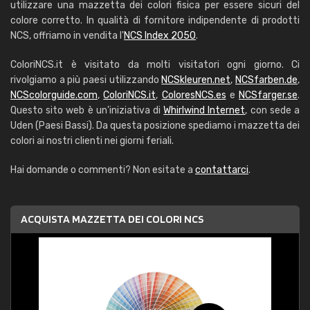
utilizzare una mazzetta dei colori fisica per essere sicuri del
colore corretto. In qualità di fornitore indipendente di prodotti
NCS, offriamo in vendita l'
NCS Index 2050
.
ColoriNCS.it è visitato da molti visitatori ogni giorno. Ci
rivolgiamo a più paesi utilizzando
NCSkleuren.net
,
NCSfarben.de
,
NCScolorguide.com
,
ColoriNCS.it
,
ColoresNCS.es
e
NCSfarger.se
.
Questo sito web è un'iniziativa di
Whirlwind Internet
, con sede a
Uden (Paesi Bassi). Da questa posizione spediamo i mazzetta dei
colori ai nostri clienti nei giorni feriali.
Hai domande o commenti? Non esitate a
contattarci
.
ACQUISTA MAZZETTA DEI COLORI NCS