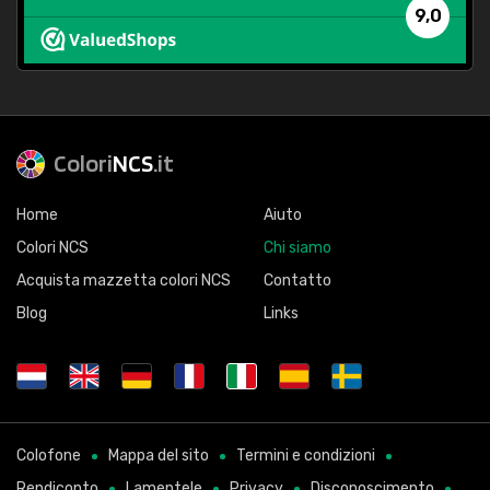
9,0
Colori
NCS
.it
Home
Aiuto
Colori NCS
Chi siamo
Acquista mazzetta colori NCS
Contatto
Blog
Links
Colofone
Mappa del sito
Termini e condizioni
Rendiconto
Lamentele
Privacy
Disconoscimento