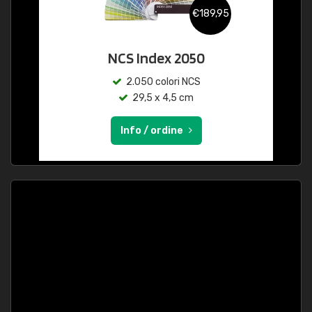
€189,95
NCS Index 2050
2.050 colori NCS
29,5 x 4,5 cm
Info / ordine