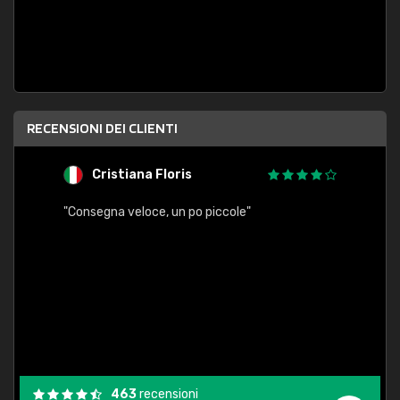
RECENSIONI DEI CLIENTI
Cristiana Floris
M
"Consegna veloce, un po piccole"
"conse
esatt
463
recensioni