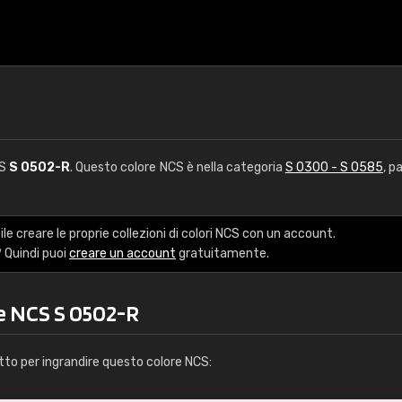
CS
S 0502-R
. Questo colore NCS è nella categoria
S 0300 - S 0585
, p
le creare le proprie collezioni di colori NCS con un account.
 Quindi puoi
creare un account
gratuitamente.
re NCS S 0502-R
tto per ingrandire questo colore NCS: