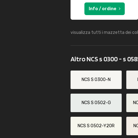
Info / ordine
visualizza tutti i mazzetta dei co
Altro NCS s 0300 - s 05
NCS S 0300-N
NCS S 0502-G
N
NCS S 0502-Y20R
N