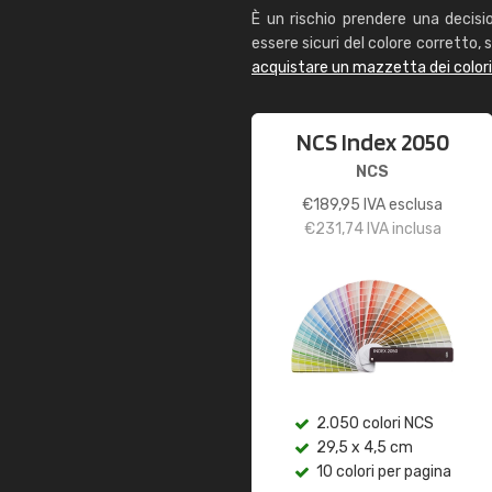
È un rischio prendere una decisi
essere sicuri del colore corretto, s
acquistare un mazzetta dei color
NCS Index 2050
NCS
€
189,95
IVA esclusa
€
231,74
IVA inclusa
2.050 colori NCS
29,5 x 4,5 cm
10 colori per pagina