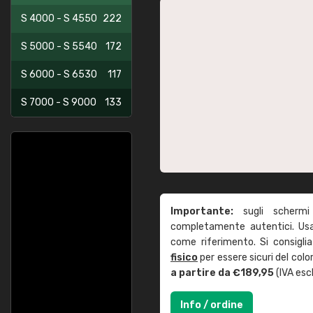
S 4000 - S 4550
222
S 5000 - S 5540
172
S 6000 - S 6530
117
S 7000 - S 9000
133
Importante:
sugli schermi
completamente autentici. Usa 
come riferimento. Si consigli
fisico
per essere sicuri del col
a partire da €189,95
(IVA escl
Info / ordine