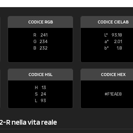
Caterina Maifredi
"buon servizio"
CODICE RGB
CODICE CIELAB
R
241
L*
93.18
G
234
a*
2.01
B
232
b*
1.8
CODICE HSL
CODICE HEX
H
13
S
24
#F1EAE8
L
93
-R nella vita reale