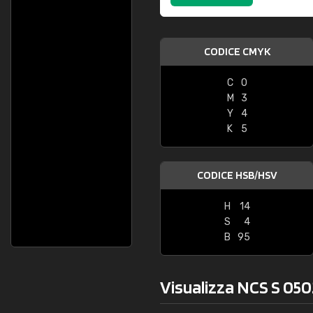
CODICE CMYK
C
0
M
3
Y
4
K
5
CODICE HSB/HSV
H
14
S
4
B
95
Visualizza NCS S 0502