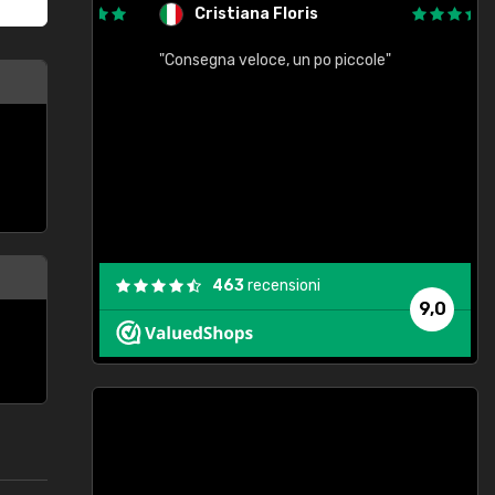
Cristiana Floris
"Consegna veloce, un po piccole"
"
e
463
recensioni
9,0