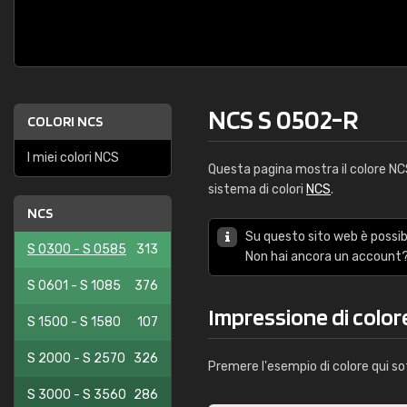
NCS S 0502-R
COLORI NCS
I miei colori NCS
Questa pagina mostra il colore N
sistema di colori
NCS
.
NCS
Su questo sito web è possibi
S 0300 - S 0585
313
Non hai ancora un account?
S 0601 - S 1085
376
Impressione di colo
S 1500 - S 1580
107
S 2000 - S 2570
326
Premere l'esempio di colore qui so
S 3000 - S 3560
286