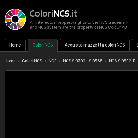
Colori
NCS
.it
All intellectual property rights to the NCS trademark
and NCS system are the property of NCS Colour AB
Home
Colori NCS
Acquista mazzetta colori NCS
Home
Colori NCS
NCS
NCS S 0300 - S 0585
NCS S 0502-R