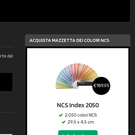
ACQUISTA MAZZETTA DEI COLORI NCS
arte del
€189,95
NCS Index 2050
2.050 colori NCS
29,5 x 4,5 cm