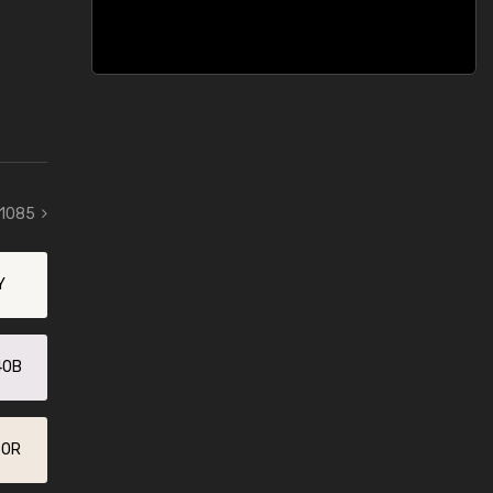
 1085
Y
40B
60R