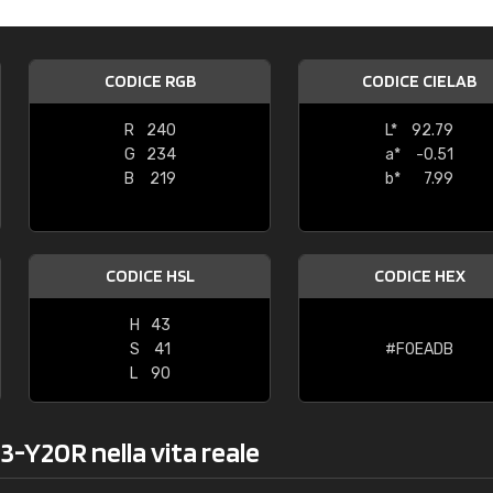
Caterina Maifredi
"buon servizio"
CODICE RGB
CODICE CIELAB
R
240
L*
92.79
G
234
a*
-0.51
B
219
b*
7.99
CODICE HSL
CODICE HEX
H
43
S
41
#F0EADB
L
90
3-Y20R nella vita reale