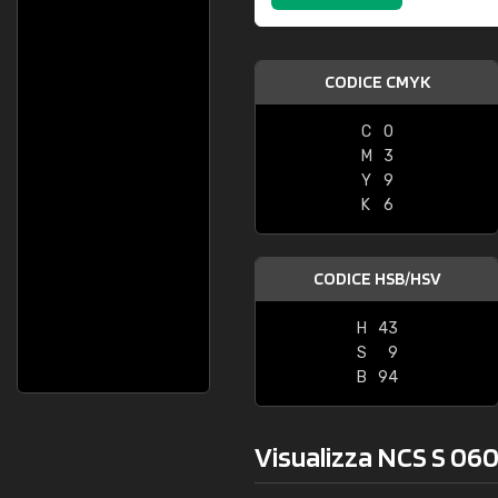
CODICE CMYK
C
0
M
3
Y
9
K
6
CODICE HSB/HSV
H
43
S
9
B
94
Visualizza NCS S 060