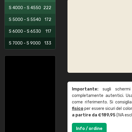
S 4000 - S 4550
222
S 5000 - S 5540
172
S 6000 - S 6530
117
S 7000 - S 9000
133
Importante:
sugli schermi
completamente autentici. Usa 
come riferimento. Si consigli
fisico
per essere sicuri del col
a partire da €189,95
(IVA escl
Info / ordine