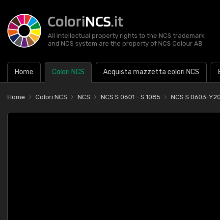
Colori
NCS
.it
All intellectual property rights to the NCS trademark
and NCS system are the property of NCS Colour AB
Home
Colori NCS
Acquista mazzetta colori NCS
Home
Colori NCS
NCS
NCS S 0601 - S 1085
NCS S 0603-Y2