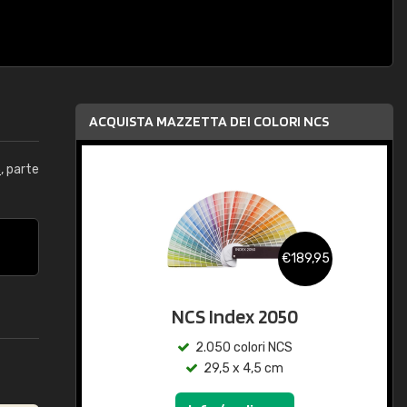
ACQUISTA MAZZETTA DEI COLORI NCS
5
, parte
€189,95
NCS Index 2050
2.050 colori NCS
29,5 x 4,5 cm