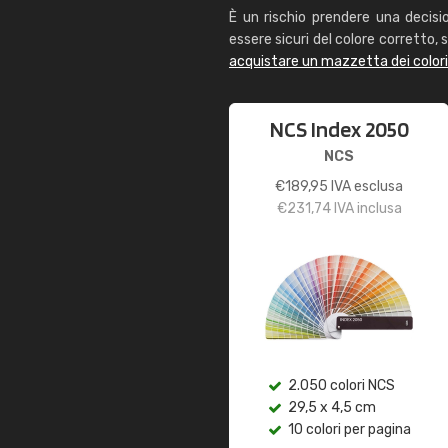
È un rischio prendere una decisi
essere sicuri del colore corretto, s
acquistare un mazzetta dei color
NCS Index 2050
NCS
€
189,95
IVA esclusa
€
231,74
IVA inclusa
2.050 colori NCS
29,5 x 4,5 cm
10 colori per pagina