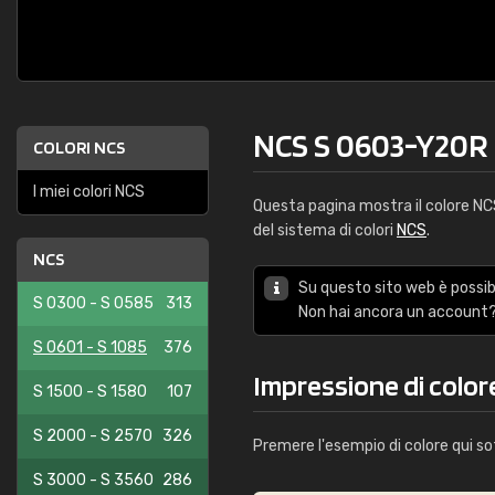
NCS S 0603-Y20R
COLORI NCS
I miei colori NCS
Questa pagina mostra il colore N
del sistema di colori
NCS
.
NCS
Su questo sito web è possibi
S 0300 - S 0585
313
Non hai ancora un account?
S 0601 - S 1085
376
Impressione di colo
S 1500 - S 1580
107
S 2000 - S 2570
326
Premere l'esempio di colore qui so
S 3000 - S 3560
286