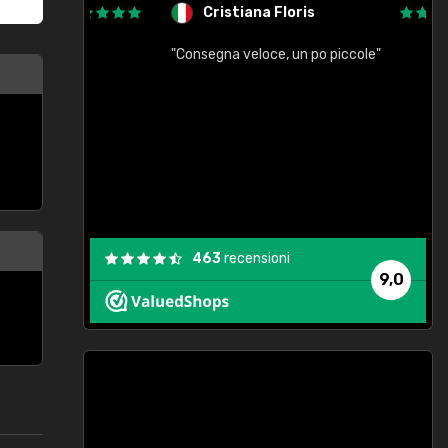
Cristiana Floris
"Consegna veloce, un po piccole"
"
e
463
recensioni
9,0