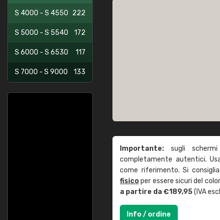
S 4000 - S 4550
222
S 5000 - S 5540
172
S 6000 - S 6530
117
S 7000 - S 9000
133
Importante:
sugli schermi
completamente autentici. Usa 
come riferimento. Si consigli
fisico
per essere sicuri del col
a partire da €189,95
(IVA escl
Info / ordine