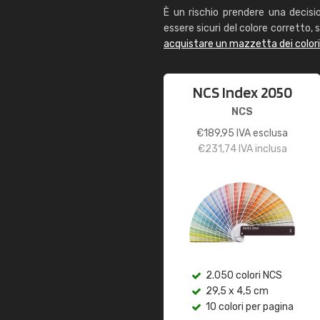
È un rischio prendere una decisi
essere sicuri del colore corretto, s
acquistare un mazzetta dei color
NCS Index 2050
NCS
€
189,95
IVA esclusa
€
231,74
IVA inclusa
2.050 colori NCS
29,5 x 4,5 cm
10 colori per pagina