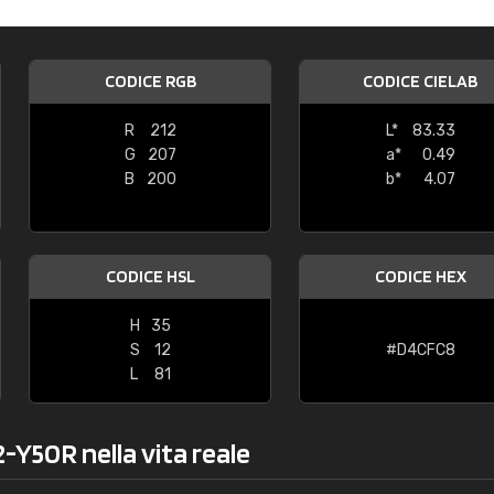
Caterina Maifredi
"buon servizio"
CODICE RGB
CODICE CIELAB
R
212
L*
83.33
G
207
a*
0.49
B
200
b*
4.07
CODICE HSL
CODICE HEX
H
35
S
12
#D4CFC8
L
81
-Y50R nella vita reale