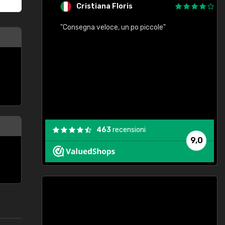
Cristiana Floris
"Consegna veloce, un po piccole"
"
e
463
recensioni
9,0