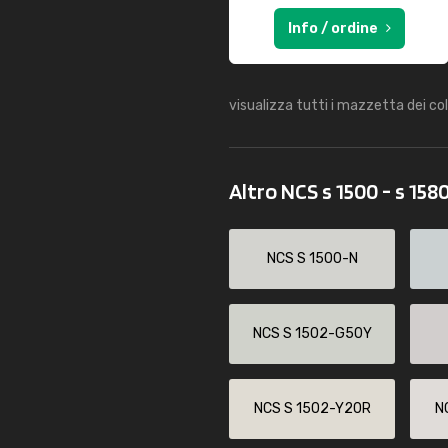
Info / ordine
visualizza tutti i mazzetta dei co
Altro NCS s 1500 - s 158
NCS S 1500-N
NCS S 1502-G50Y
NCS S 1502-Y20R
N