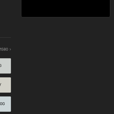
 1580
G
Y
20G