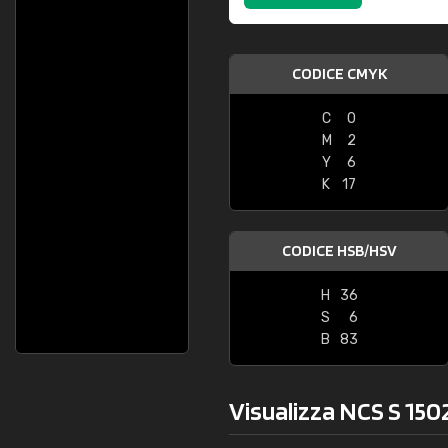
CODICE CMYK
C
0
M
2
Y
6
K
17
CODICE HSB/HSV
H
36
S
6
B
83
Visualizza NCS S 1502