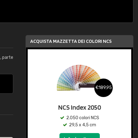
ACQUISTA MAZZETTA DEI COLORI NCS
0
, parte
€189,95
NCS Index 2050
2.050 colori NCS
29,5 x 4,5 cm