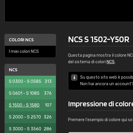
NCS S 1502-Y50R
COLORI NCS
I miei colori NCS
Questa pagina mostra il colore N
del sistema di colori
NCS
.
NCS
Su questo sito web è possibi
S 0300 - S 0585
313
Non hai ancora un account?
S 0601 - S 1085
376
Impressione di colo
S 1500 - S 1580
107
S 2000 - S 2570
326
Premere l'esempio di colore qui so
S 3000 - S 3560
286