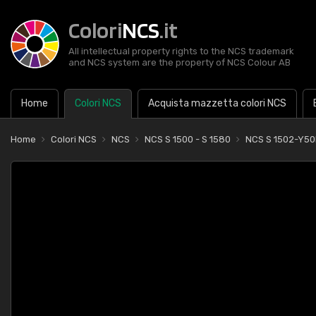
Colori
NCS
.it
All intellectual property rights to the NCS trademark
and NCS system are the property of NCS Colour AB
Home
Colori NCS
Acquista mazzetta colori NCS
Home
Colori NCS
NCS
NCS S 1500 - S 1580
NCS S 1502-Y50