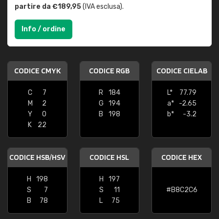
partire da €189,95
(IVA esclusa).
Info / ordine
CODICE CMYK
CODICE RGB
CODICE CIELAB
C
7
R
184
L*
77.79
M
2
G
194
a*
-2.65
Y
0
B
198
b*
-3.2
K
22
CODICE HSB/HSV
CODICE HSL
CODICE HEX
H
198
H
197
S
7
S
11
#B8C2C6
B
78
L
75