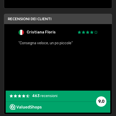
RECENSIONI DEI CLIENTI
Cristiana Floris
M
"Consegna veloce, un po piccole"
"conse
esatt
463
recensioni
9,0