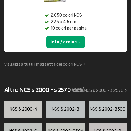
2.050 colori NCS
29,5 x 4,5 cm
10 colori per pagina
Info / ordine
visualizza tutti i mazzetta dei colori NCS
Altro NCS s 2000 - s 2570
(326)
tutto NCS s 2000 - s 2570
NCS S 2000-N
NCS S 2002-B
NCS S 2002-B50G