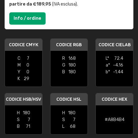
partire da €189,95
(IVA esclusa).
Info / ordine
CODICE CMYK
CODICE RGB
CODICE CIELAB
C
7
R
168
L*
72.4
M
0
G
180
a*
-4.16
Y
0
B
180
b*
-1.44
K
29
CODICE HSB/HSV
CODICE HSL
CODICE HEX
H
180
H
180
S
7
S
7
#A8B4B4
B
71
L
68