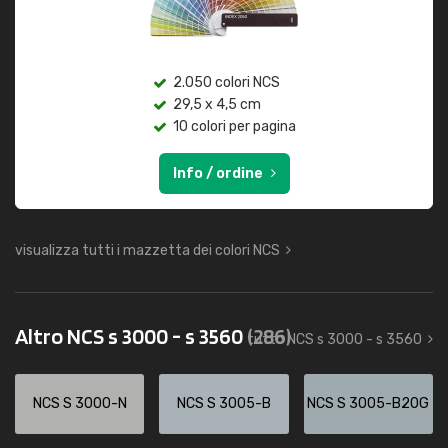
2.050 colori NCS
29,5 x 4,5 cm
10 colori per pagina
Info / ordine
visualizza tutti i mazzetta dei colori NCS
Altro NCS s 3000 - s 3560
(286)
tutto NCS s 3000 - s 3560
NCS S 3000-N
NCS S 3005-B
NCS S 3005-B20G