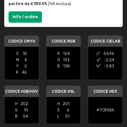
partire da €189,95
(IVA esclusa).
Info / ordine
CODICE CMYK
CODICE RGB
CODICE CIELAB
C
10
R
124
L*
54.96
M
4
G
133
a*
-2.24
Y
0
B
138
b*
-3.83
K
46
CODICE HSB/HSV
CODICE HSL
CODICE HEX
H
202
H
201
S
10
S
6
#7C858A
B
54
L
51