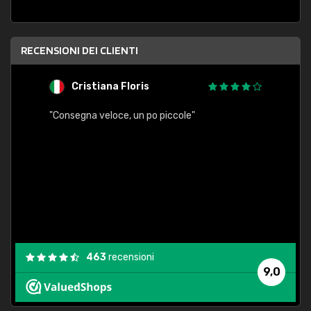
RECENSIONI DEI CLIENTI
Cristiana Floris
M
"Consegna veloce, un po piccole"
"conse
esatt
463
recensioni
9,0