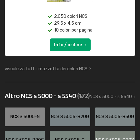
2.050 colori NCS
29,5 x 4,5 cm
10 colori per pagina
Info / ordine
visualizza tutti i mazzetta dei colori NCS
Altro NCS s 5000 - s 5540
(172)
tutto NCS s 5000 - s 5540
NCS S 5000-N
NCS S 5005-B20G
NCS S 5005-B50G