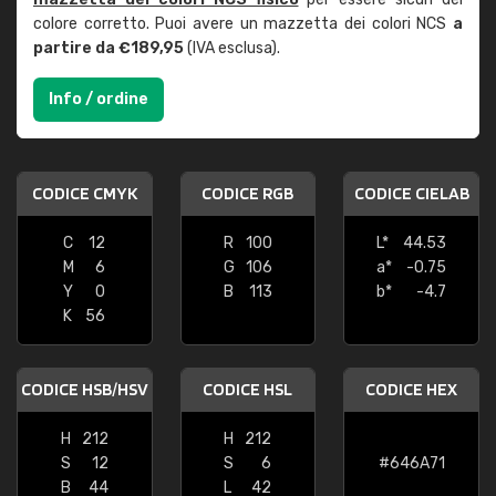
colore corretto. Puoi avere un mazzetta dei colori NCS
a
partire da €189,95
(IVA esclusa).
Info / ordine
CODICE CMYK
CODICE RGB
CODICE CIELAB
C
12
R
100
L*
44.53
M
6
G
106
a*
-0.75
Y
0
B
113
b*
-4.7
K
56
CODICE HSB/HSV
CODICE HSL
CODICE HEX
H
212
H
212
S
12
S
6
#646A71
B
44
L
42