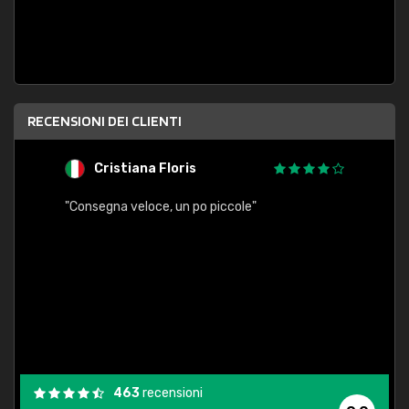
RECENSIONI DEI CLIENTI
Cristiana Floris
M
"Consegna veloce, un po piccole"
"conse
esatt
463
recensioni