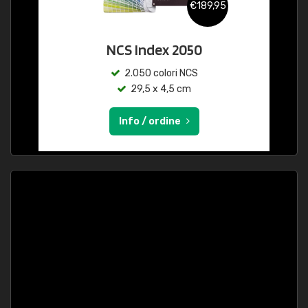
€189,95
NCS Index 2050
2.050 colori NCS
29,5 x 4,5 cm
Info / ordine