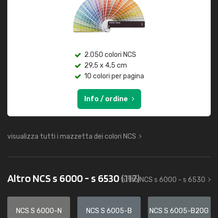
2.050 colori NCS
29,5 x 4,5 cm
10 colori per pagina
Info / ordine
visualizza tutti i mazzetta dei colori NCS
Altro NCS s 6000 - s 6530
(117)
tutto NCS s 6000 - s 6530
NCS S 6000-N
NCS S 6005-B
NCS S 6005-B20G