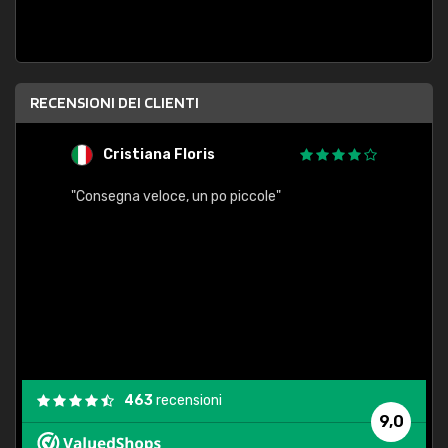
RECENSIONI DEI CLIENTI
Cristiana Floris
M
"Consegna veloce, un po piccole"
"conse
esatt
463
recensioni
9,0