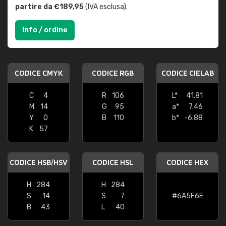
partire da €189,95
(IVA esclusa).
Info / ordine
CODICE CMYK
CODICE RGB
CODICE CIELAB
C
4
R
106
L*
41.81
M
14
G
95
a*
7.46
Y
0
B
110
b*
-6.88
K
57
CODICE HSB/HSV
CODICE HSL
CODICE HEX
H
284
H
284
S
14
S
7
#6A5F6E
B
43
L
40