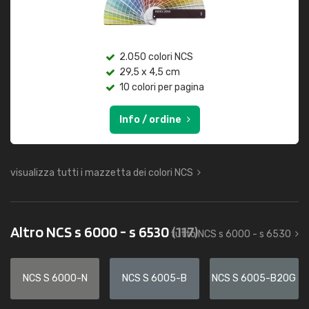
2.050 colori NCS
29,5 x 4,5 cm
10 colori per pagina
Info / ordine
visualizza tutti i mazzetta dei colori NCS
Altro NCS s 6000 - s 6530
(117)
tutto NCS s 6000 - s 6530
NCS S 6000-N
NCS S 6005-B
NCS S 6005-B20G