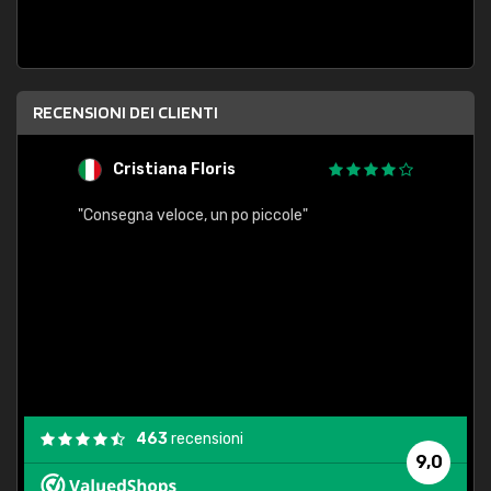
RECENSIONI DEI CLIENTI
Cristiana Floris
M
"Consegna veloce, un po piccole"
"conse
esatt
463
recensioni
9,0