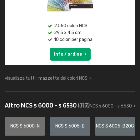
2.050 colori NCS
29,5 x 4,5 cm
10 colori per pagina
Info / ordine
visualizza tutti i mazzetta dei colori NCS
Altro NCS s 6000 - s 6530
(117)
tutto NCS s 6000 - s 6530
NCS S 6000-N
NCS S 6005-B
NCS S 6005-B20G