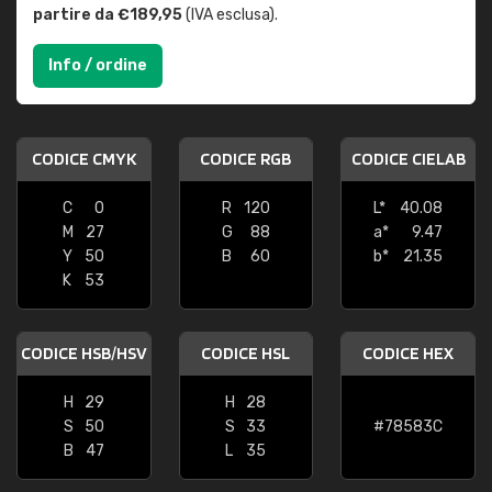
partire da €189,95
(IVA esclusa).
Info / ordine
CODICE CMYK
CODICE RGB
CODICE CIELAB
C
0
R
120
L*
40.08
M
27
G
88
a*
9.47
Y
50
B
60
b*
21.35
K
53
CODICE HSB/HSV
CODICE HSL
CODICE HEX
H
29
H
28
S
50
S
33
#78583C
B
47
L
35