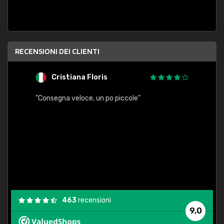
RECENSIONI DEI CLIENTI
Cristiana Floris
M
"Consegna veloce, un po piccole"
"conse
esatt
463
recensioni
9,0