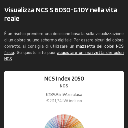
Visualizza NCS S 6030-G10Y nella vita
reale
È un rischio prendere una decisione basata sulla visualizzazione
di un colore su uno schermo digitale. Per essere sicuri del colore
corretto, si consiglia di utilizzare un
mazzetta dei colori NCS
fisico
. Su questo sito puoi
acquistare un mazzetta dei colori
NCS
.
NCS Index 2050
NCS
€
189,95
IVA esclusa
€
231,74
IVA inclusa