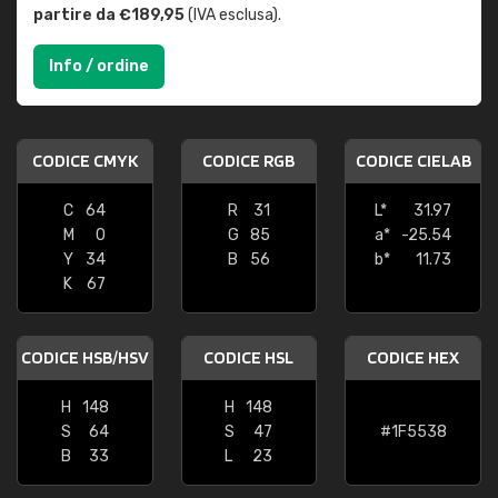
partire da €189,95
(IVA esclusa).
Info / ordine
CODICE CMYK
CODICE RGB
CODICE CIELAB
C
64
R
31
L*
31.97
M
0
G
85
a*
-25.54
Y
34
B
56
b*
11.73
K
67
CODICE HSB/HSV
CODICE HSL
CODICE HEX
H
148
H
148
S
64
S
47
#1F5538
B
33
L
23