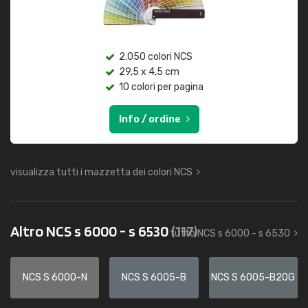
2.050 colori NCS
29,5 x 4,5 cm
10 colori per pagina
Info / ordine
visualizza tutti i mazzetta dei colori NCS
Altro NCS s 6000 - s 6530
(117)
tutto NCS s 6000 - s 6530
NCS S 6000-N
NCS S 6005-B
NCS S 6005-B20G