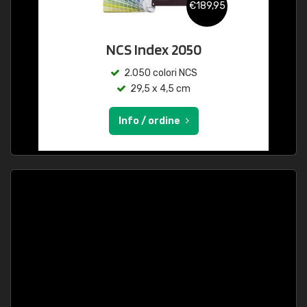
€189,95
NCS Index 2050
2.050 colori NCS
29,5 x 4,5 cm
Info / ordine