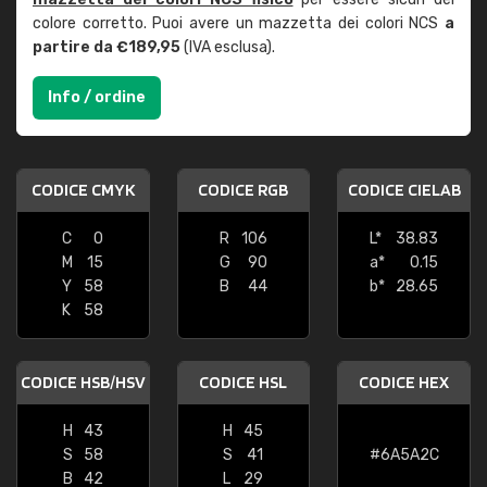
colore corretto. Puoi avere un mazzetta dei colori NCS
a
partire da €189,95
(IVA esclusa).
Info / ordine
CODICE CMYK
CODICE RGB
CODICE CIELAB
C
0
R
106
L*
38.83
M
15
G
90
a*
0.15
Y
58
B
44
b*
28.65
K
58
CODICE HSB/HSV
CODICE HSL
CODICE HEX
H
43
H
45
S
58
S
41
#6A5A2C
B
42
L
29