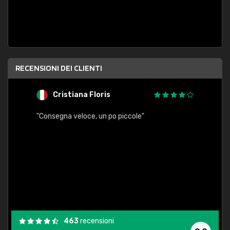
RECENSIONI DEI CLIENTI
Cristiana Floris
M
"Consegna veloce, un po piccole"
"conse
esatt
463
recensioni