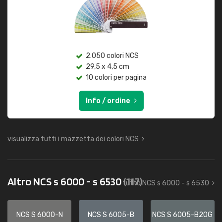
2.050 colori NCS
29,5 x 4,5 cm
10 colori per pagina
Info / ordine
visualizza tutti i mazzetta dei colori NCS
Altro NCS s 6000 - s 6530
(117)
tutto NCS s 6000 - s 6530
NCS S 6000-N
NCS S 6005-B
NCS S 6005-B20G