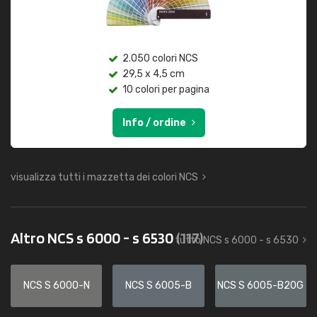
2.050 colori NCS
29,5 x 4,5 cm
10 colori per pagina
Info / ordine
visualizza tutti i mazzetta dei colori NCS
Altro NCS s 6000 - s 6530
(117)
tutto NCS s 6000 - s 6530
NCS S 6000-N
NCS S 6005-B
NCS S 6005-B20G