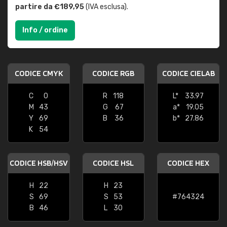
partire da €189,95
(IVA esclusa).
Info / ordine
CODICE CMYK
CODICE RGB
CODICE CIELAB
C
0
R
118
L*
33.97
M
43
G
67
a*
19.05
Y
69
B
36
b*
27.86
K
54
CODICE HSB/HSV
CODICE HSL
CODICE HEX
H
22
H
23
S
69
S
53
#764324
B
46
L
30