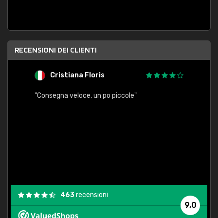
RECENSIONI DEI CLIENTI
Cristiana Floris
M
"Consegna veloce, un po piccole"
"conse
esatt
463
recensioni
9,0