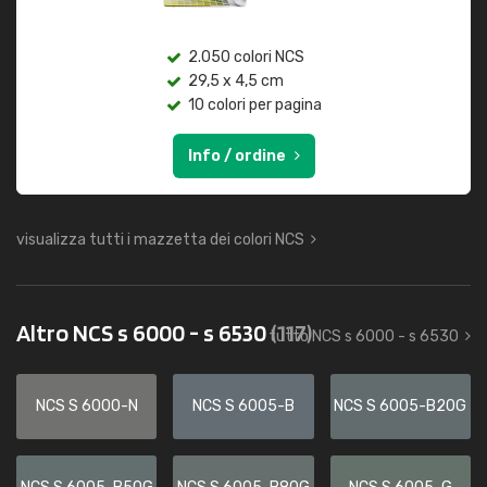
2.050 colori NCS
29,5 x 4,5 cm
10 colori per pagina
Info / ordine
visualizza tutti i mazzetta dei colori NCS
Altro NCS s 6000 - s 6530
(117)
tutto NCS s 6000 - s 6530
NCS S 6000-N
NCS S 6005-B
NCS S 6005-B20G