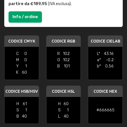
partire da €189,95
(IVA esclusa).
Info / ordine
CODICE CMYK
CODICE RGB
CODICE CIELAB
C
0
R
102
L*
43.16
M
0
G
102
a*
-0.2
Y
1
B
101
b*
0.56
K
60
CODICE HSB/HSV
CODICE HSL
CODICE HEX
H
61
H
60
S
1
S
1
#666665
B
40
L
40