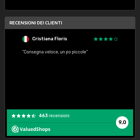
RECENSIONI DEI CLIENTI
Cristiana Floris
M
"Consegna veloce, un po piccole"
"conse
esatt
463
recensioni
9,0