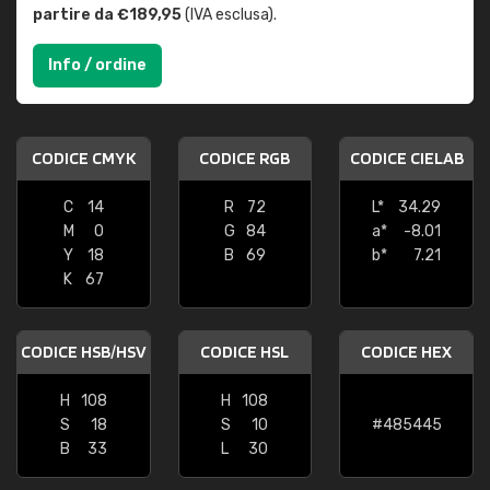
partire da €189,95
(IVA esclusa).
Info / ordine
CODICE CMYK
CODICE RGB
CODICE CIELAB
C
14
R
72
L*
34.29
M
0
G
84
a*
-8.01
Y
18
B
69
b*
7.21
K
67
CODICE HSB/HSV
CODICE HSL
CODICE HEX
H
108
H
108
S
18
S
10
#485445
B
33
L
30