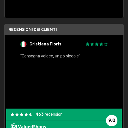
RECENSIONI DEI CLIENTI
Cristiana Floris
M
"Consegna veloce, un po piccole"
"conse
esatt
463
recensioni
9,0