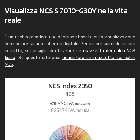
Visualizza NCS S 7010-G30Y nella vita
reale
È un rischio prendere una decisione basata sulla visualizzazione
di un colore su uno schermo digitale. Per essere sicuri del colore
corretto, si consiglia di utilizzare un
mazzetta dei colori NCS
fisico
. Su questo sito puoi
acquistare un mazzetta dei colori
NCS
.
NCS Index 2050
NCS
€
189,95
IVA esclusa
€
231,74
IVA inclusa