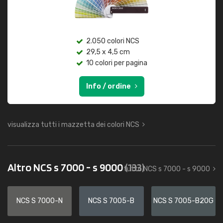
2.050 colori NCS
29,5 x 4,5 cm
10 colori per pagina
Info / ordine
visualizza tutti i mazzetta dei colori NCS
Altro NCS s 7000 - s 9000
(133)
tutto NCS s 7000 - s 9000
NCS S 7000-N
NCS S 7005-B
NCS S 7005-B20G