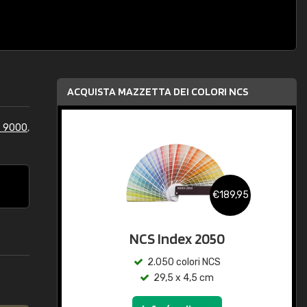
ACQUISTA MAZZETTA DEI COLORI NCS
S 9000
,
€189,95
NCS Index 2050
2.050 colori NCS
29,5 x 4,5 cm