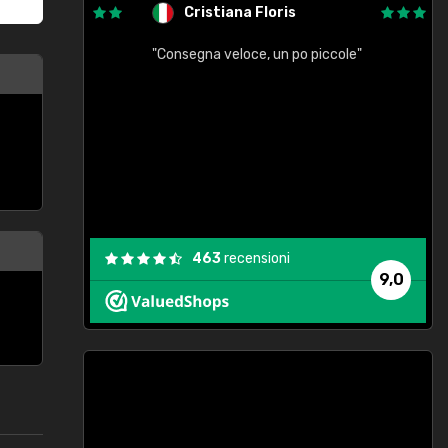
Cristiana Floris
"Consegna veloce, un po piccole"
"
e
463
recensioni
9,0