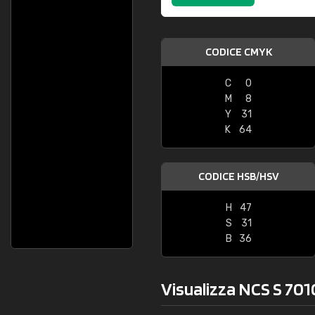
CODICE CMYK
C
0
M
8
Y
31
K
64
CODICE HSB/HSV
H
47
S
31
B
36
Visualizza NCS S 701