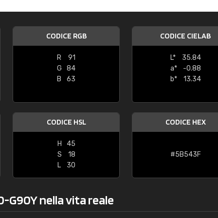
Caterina Maifredi
"buon servizio"
CODICE RGB
CODICE CIELAB
R
91
L*
35.84
G
84
a*
-0.88
B
63
b*
13.34
CODICE HSL
CODICE HEX
H
45
S
18
#5B543F
L
30
0-G90Y nella vita reale