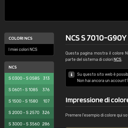
NCS S 7010-G90Y
COLORI NCS
I miei colori NCS
Questa pagina mostra il colore
parte del sistema di colori
NCS
.
NCS
Su questo sito web è possibi
S 0300 - S 0585
313
Non hai ancora un account?
S 0601 - S 1085
376
Impressione di colo
S 1500 - S 1580
107
S 2000 - S 2570
326
Premere l'esempio di colore qui so
S 3000 - S 3560
286