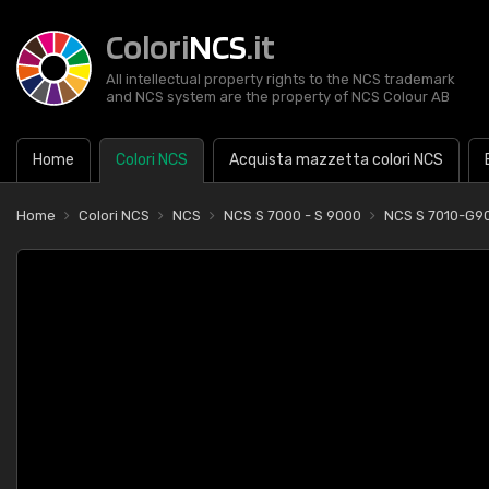
Colori
NCS
.it
All intellectual property rights to the NCS trademark
and NCS system are the property of NCS Colour AB
Home
Colori NCS
Acquista mazzetta colori NCS
Home
Colori NCS
NCS
NCS S 7000 - S 9000
NCS S 7010-G9