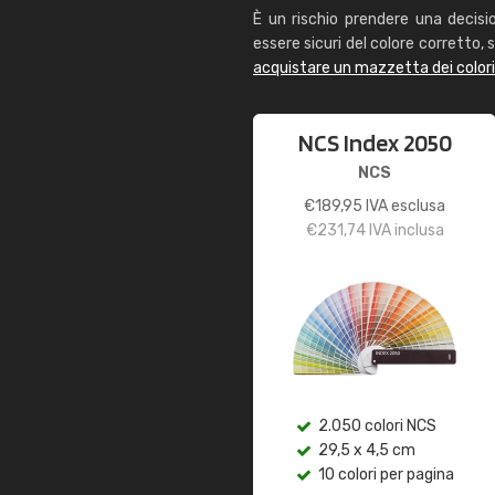
È un rischio prendere una decisi
essere sicuri del colore corretto, s
acquistare un mazzetta dei color
NCS Index 2050
NCS
€
189,95
IVA esclusa
€
231,74
IVA inclusa
2.050 colori NCS
29,5 x 4,5 cm
10 colori per pagina