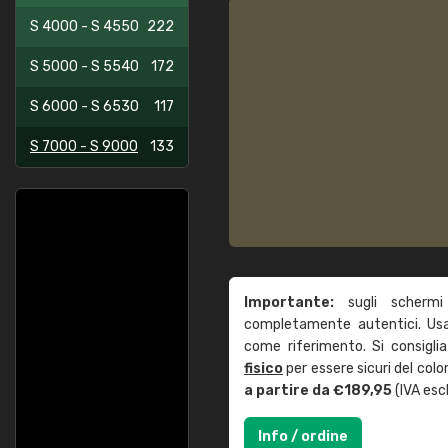
S 4000 - S 4550
222
S 5000 - S 5540
172
S 6000 - S 6530
117
S 7000 - S 9000
133
Importante:
sugli schermi
completamente autentici. Usa 
come riferimento. Si consigli
fisico
per essere sicuri del col
a partire da €189,95
(IVA escl
Info / ordine