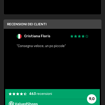
RECENSIONI DEI CLIENTI
Cristiana Floris
M
"Consegna veloce, un po piccole"
"conse
esatt
463
recensioni
9,0