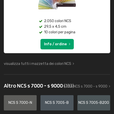
2.050 colori NCS
29,5 x 4,5 cm
10 colori per pagina
Info / ordine
visualizza tutti i mazzetta dei colori NCS
Altro NCS s 7000 - s 9000
(133)
tutto NCS s 7000 - s 9000
NCS S 7000-N
NCS S 7005-B
NCS S 7005-B20G