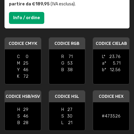
partire da €189,95
(IVA esclusa).
Info / ordine
CODICE CMYK
CODICE RGB
CODICE CIELAB
C
0
R
71
L*
23.76
M
25
G
53
a*
5.71
Y
46
B
38
b*
12.56
K
72
CODICE HSB/HSV
CODICE HSL
CODICE HEX
H
29
H
27
S
46
S
30
#473526
B
28
L
21