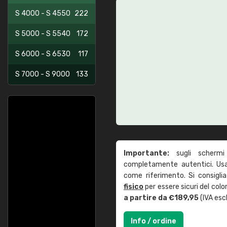
S 4000 - S 4550
222
S 5000 - S 5540
172
S 6000 - S 6530
117
S 7000 - S 9000
133
Importante:
sugli schermi
completamente autentici. Usa 
come riferimento. Si consigli
fisico
per essere sicuri del col
a partire da €189,95
(IVA escl
Info / ordine