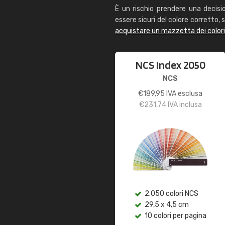
È un rischio prendere una decisi
essere sicuri del colore corretto, s
acquistare un mazzetta dei color
NCS Index 2050
NCS
€
189,95
IVA esclusa
€
231,74
IVA inclusa
2.050 colori NCS
29,5 x 4,5 cm
10 colori per pagina