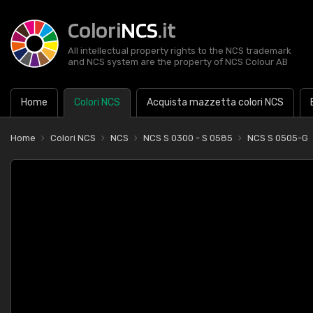
Colori
NCS
.it
All intellectual property rights to the NCS trademark
and NCS system are the property of NCS Colour AB
Home
Colori NCS
Acquista mazzetta colori NCS
Home
Colori NCS
NCS
NCS S 0300 - S 0585
NCS S 0505-G