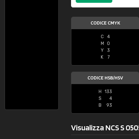
CODICE CMYK
C
4
M
0
Y
3
K
7
CODICE HSB/HSV
H
133
S
4
B
93
Visualizza NCS S 0505