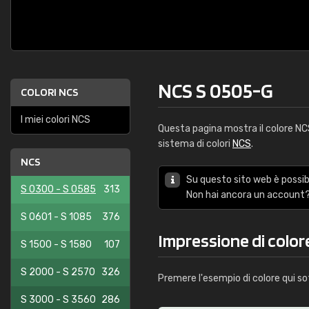
NCS S 0505-G
COLORI NCS
I miei colori NCS
Questa pagina mostra il colore N
sistema di colori
NCS
.
NCS
Su questo sito web è possibi
S 0300 - S 0585
313
Non hai ancora un account?
S 0601 - S 1085
376
Impressione di colo
S 1500 - S 1580
107
S 2000 - S 2570
326
Premere l'esempio di colore qui so
S 3000 - S 3560
286