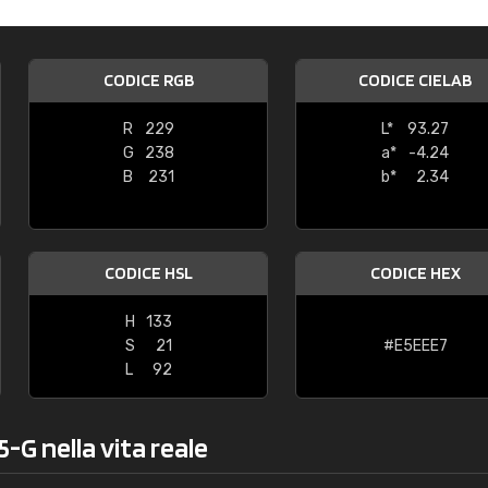
Caterina Maifredi
"buon servizio"
CODICE RGB
CODICE CIELAB
R
229
L*
93.27
G
238
a*
-4.24
B
231
b*
2.34
CODICE HSL
CODICE HEX
H
133
S
21
#E5EEE7
L
92
-G nella vita reale