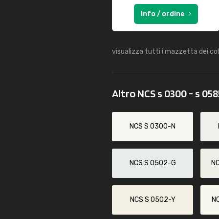
Info / ordine
visualizza tutti i mazzetta dei co
Altro NCS s 0300 - s 05
NCS S 0300-N
NCS S 0502-G
N
NCS S 0502-Y
N