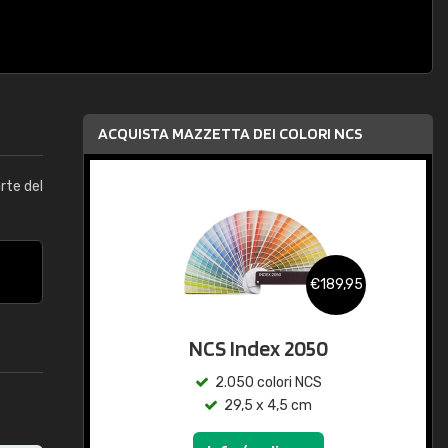
ACQUISTA MAZZETTA DEI COLORI NCS
arte del
€189,95
NCS Index 2050
2.050 colori NCS
29,5 x 4,5 cm