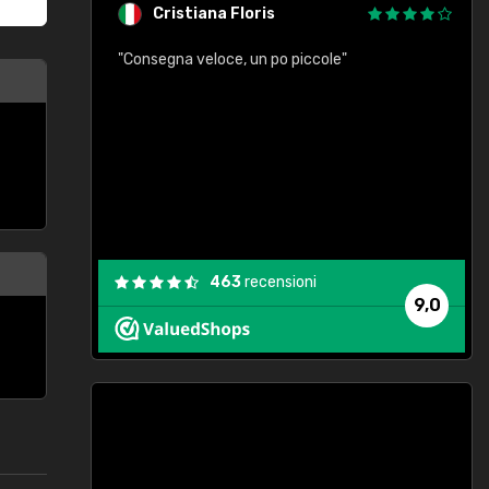
Cristiana Floris
"Consegna veloce, un po piccole"
"
e
463
recensioni
9,0