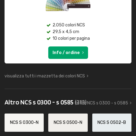
2.050 colori NCS
29,5 x 4,5 cm
10 colori per pagina
Info / ordine
visualizza tutti i mazzetta dei colori NCS
Altro NCS s 0300 - s 0585
(313)
tutto NCS s 0300 - s 0585
NCS S 0300-N
NCS S 0500-N
NCS S 0502-B