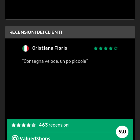
RECENSIONI DEI CLIENTI
Cristiana Floris
M
"Consegna veloce, un po piccole"
"conse
esatt
463
recensioni
9,0