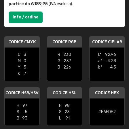
partire da €189,95
(IVA esclusa).
Info / ordine
CODICE CMYK
CODICE RGB
CODICE CIELAB
C
3
R
230
L*
92.96
M
0
G
237
a*
-4.28
Y
5
B
226
b*
4.5
K
7
CODICE HSB/HSV
CODICE HSL
CODICE HEX
H
97
H
98
S
5
S
23
#E6EDE2
B
93
L
91