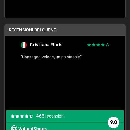
RECENSIONI DEI CLIENTI
Cristiana Floris
M
"Consegna veloce, un po piccole"
"conse
esatt
463
recensioni
9,0