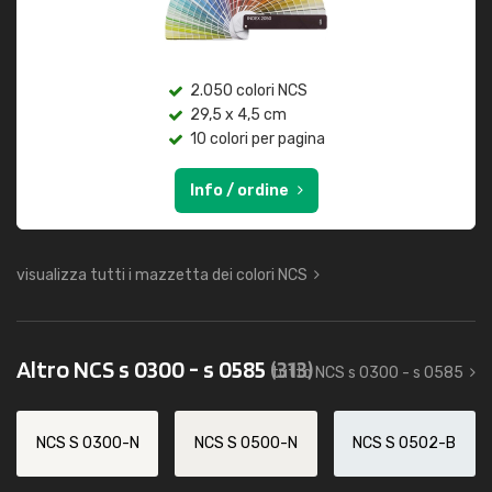
2.050 colori NCS
29,5 x 4,5 cm
10 colori per pagina
Info / ordine
visualizza tutti i mazzetta dei colori NCS
Altro NCS s 0300 - s 0585
(313)
tutto NCS s 0300 - s 0585
NCS S 0300-N
NCS S 0500-N
NCS S 0502-B