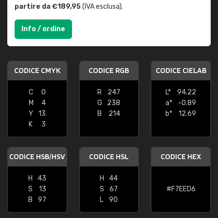
partire da €189,95
(IVA esclusa).
Info / ordine
CODICE CMYK
CODICE RGB
CODICE CIELAB
C
0
R
247
L*
94.22
M
4
G
238
a*
-0.89
Y
13
B
214
b*
12.69
K
3
CODICE HSB/HSV
CODICE HSL
CODICE HEX
H
43
H
44
S
13
S
67
#F7EED6
B
97
L
90