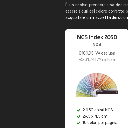
È un rischio prendere una decisi
essere sicuri del colore corretto, s
acquistare un mazzetta dei color
NCS Index 2050
NCS
€
189,95
IVA esclusa
€
231,74
IVA inclusa
2.050 colori NCS
29,5 x 4,5 cm
10 colori per pagina