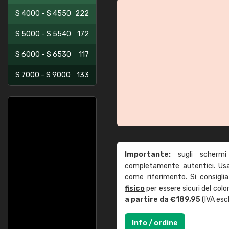
S 4000 - S 4550
222
S 5000 - S 5540
172
S 6000 - S 6530
117
S 7000 - S 9000
133
Importante:
sugli schermi
completamente autentici. Usa 
come riferimento. Si consigli
fisico
per essere sicuri del col
a partire da €189,95
(IVA escl
Info / ordine