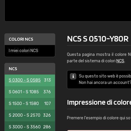
NCS S 0510-Y80R
COLORI NCS
I miei colori NCS
Questa pagina mostra il colore
parte del sistema di colori
NCS
.
NCS
Su questo sito web è possibi
S 0300 - S 0585
313
Non hai ancora un account?
S 0601 - S 1085
376
Impressione di colo
S 1500 - S 1580
107
S 2000 - S 2570
326
Premere l'esempio di colore qui so
S 3000 - S 3560
286