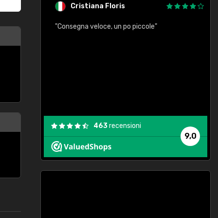
Cristiana Floris
"Consegna veloce, un po piccole"
"
e
463
recensioni
9,0