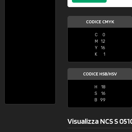
CODICE CMYK
C
0
M
12
Y
16
K
1
CODICE HSB/HSV
H
18
S
16
B
99
Visualizza NCS S 051