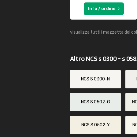
Info / ordine
visualizza tutti i mazzetta dei co
Altro NCS s 0300 - s 05
NCS S 0300-N
NCS S 0502-G
N
NCS S 0502-Y
N