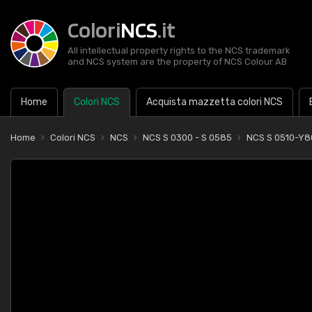
Colori
NCS
.it
All intellectual property rights to the NCS trademark
and NCS system are the property of NCS Colour AB
Home
Colori NCS
Acquista mazzetta colori NCS
Home
Colori NCS
NCS
NCS S 0300 - S 0585
NCS S 0510-Y8