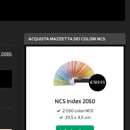
ACQUISTA MAZZETTA DEI COLORI NCS
S 0585
,
€189,95
NCS Index 2050
2.050 colori NCS
29,5 x 4,5 cm