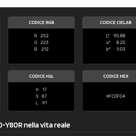
Caterina Maifredi
"buon servizio"
CODICE RGB
CODICE CIELAB
R
252
L*
90.88
G
223
a*
8.25
B
212
b*
9.03
CODICE HSL
CODICE HEX
H
17
S
87
#FCDFD4
L
91
0-Y80R nella vita reale