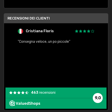
RECENSIONI DEI CLIENTI
Cristiana Floris
M
"Consegna veloce, un po piccole"
"conse
esatt
463
recensioni
9,0