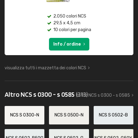
2.050 colori NCS
29,5 x 4,5 cm
10 colori per pagina
Info / ordine
visualizza tutti i mazzetta dei colori NCS
Altro NCS s 0300 - s 0585
(313)
tutto NCS s 0300 - s 0585
NCS S 0300-N
NCS S 0500-N
NCS S 0502-B