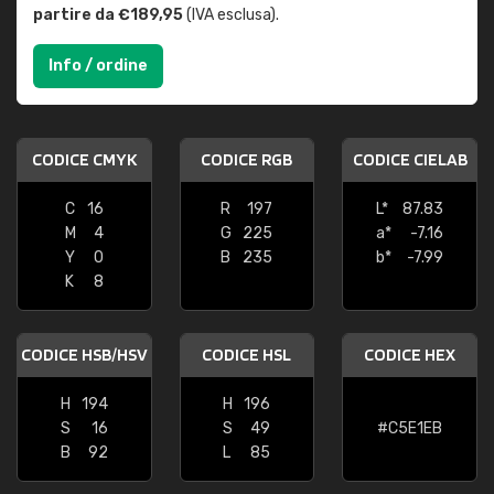
partire da €189,95
(IVA esclusa).
Info / ordine
CODICE CMYK
CODICE RGB
CODICE CIELAB
C
16
R
197
L*
87.83
M
4
G
225
a*
-7.16
Y
0
B
235
b*
-7.99
K
8
CODICE HSB/HSV
CODICE HSL
CODICE HEX
H
194
H
196
S
16
S
49
#C5E1EB
B
92
L
85