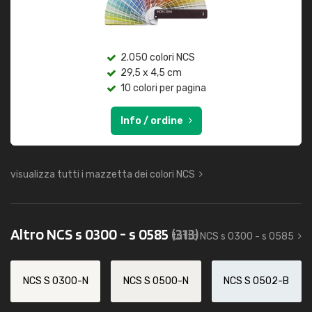
2.050 colori NCS
29,5 x 4,5 cm
10 colori per pagina
Info / ordine
visualizza tutti i mazzetta dei colori NCS
Altro NCS s 0300 - s 0585
(313)
tutto NCS s 0300 - s 0585
NCS S 0300-N
NCS S 0500-N
NCS S 0502-B