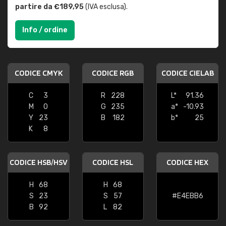
partire da €189,95
(IVA esclusa).
Info / ordine
CODICE CMYK
CODICE RGB
CODICE CIELAB
C
3
R
228
L*
91.36
M
0
G
235
a*
-10.93
Y
23
B
182
b*
25
K
8
CODICE HSB/HSV
CODICE HSL
CODICE HEX
H
68
H
68
S
23
S
57
#E4EBB6
B
92
L
82