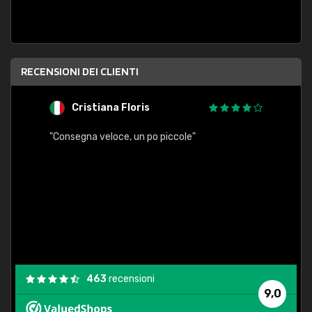
RECENSIONI DEI CLIENTI
Cristiana Floris
M
"Consegna veloce, un po piccole"
"conse
esatt
463
recensioni
9,0