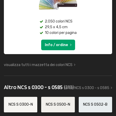
2.050 colori NCS
29,5 x 4,5 cm
10 colori per pagina
Info / ordine
visualizza tutti i mazzetta dei colori NCS
Altro NCS s 0300 - s 0585
(313)
tutto NCS s 0300 - s 0585
NCS S 0300-N
NCS S 0500-N
NCS S 0502-B