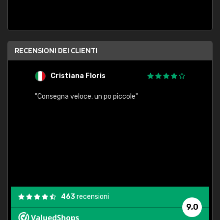
RECENSIONI DEI CLIENTI
Cristiana Floris
M
"Consegna veloce, un po piccole"
"conse
esatt
463
recensioni
9,0