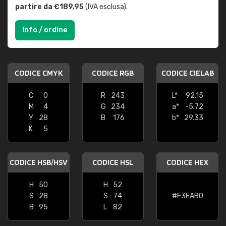
partire da €189,95
(IVA esclusa).
Info / ordine
CODICE CMYK
CODICE RGB
CODICE CIELAB
C
0
R
243
L*
92.15
M
4
G
234
a*
-5.72
Y
28
B
176
b*
29.33
K
5
CODICE HSB/HSV
CODICE HSL
CODICE HEX
H
50
H
52
S
28
S
74
#F3EAB0
B
95
L
82