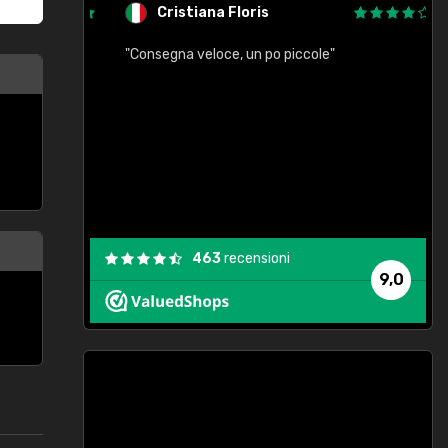
Cristiana Floris
"Consegna veloce, un po piccole"
"
e
463
recensioni
9,0