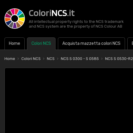
Colori
NCS
.it
All intellectual property rights to the NCS trademark
and NCS system are the property of NCS Colour AB
Home
Colori NCS
Acquista mazzetta colori NCS
Home
Colori NCS
NCS
NCS S 0300 - S 0585
NCS S 0530-R