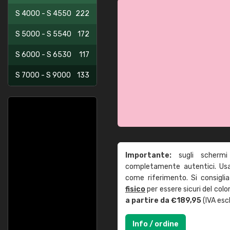
S 4000 - S 4550
222
S 5000 - S 5540
172
S 6000 - S 6530
117
S 7000 - S 9000
133
Importante:
sugli schermi
completamente autentici. Usa 
come riferimento. Si consigli
fisico
per essere sicuri del col
a partire da €189,95
(IVA escl
Info / ordine