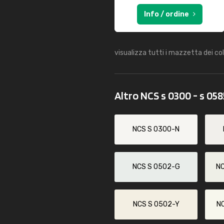
Info / ordine
visualizza tutti i mazzetta dei co
Altro NCS s 0300 - s 05
NCS S 0300-N
NCS S 0502-G
N
NCS S 0502-Y
N