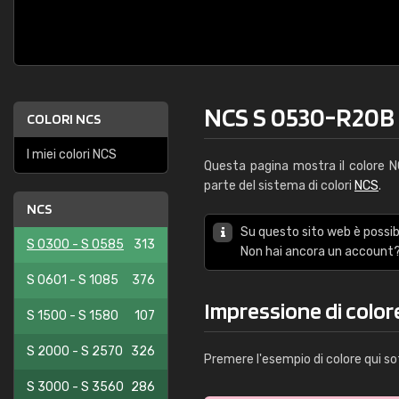
NCS S 0530-R20B
COLORI NCS
I miei colori NCS
Questa pagina mostra il colore 
parte del sistema di colori
NCS
.
NCS
Su questo sito web è possibi
S 0300 - S 0585
313
Non hai ancora un account?
S 0601 - S 1085
376
Impressione di colo
S 1500 - S 1580
107
S 2000 - S 2570
326
Premere l'esempio di colore qui so
S 3000 - S 3560
286