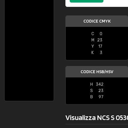
CODICE CMYK
C
0
M
23
Y
17
K
3
CODICE HSB/HSV
H
342
S
23
B
97
Visualizza NCS S 053