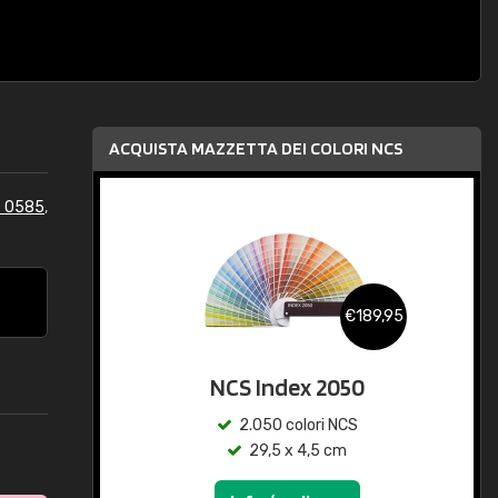
ACQUISTA MAZZETTA DEI COLORI NCS
S 0585
,
€189,95
NCS Index 2050
2.050 colori NCS
29,5 x 4,5 cm