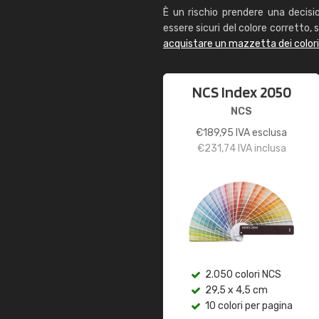
È un rischio prendere una decisi
essere sicuri del colore corretto, s
acquistare un mazzetta dei color
NCS Index 2050
NCS
€
189,95
IVA esclusa
€
231,74
IVA inclusa
2.050 colori NCS
29,5 x 4,5 cm
10 colori per pagina