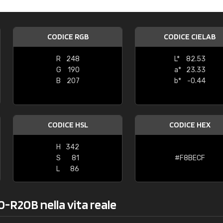
Caterina Maifredi
"buon servizio"
CODICE RGB
CODICE CIELAB
R
248
L*
82.53
G
190
a*
23.33
B
207
b*
-0.44
CODICE HSL
CODICE HEX
H
342
S
81
#F8BECF
L
86
0-R20B nella vita reale