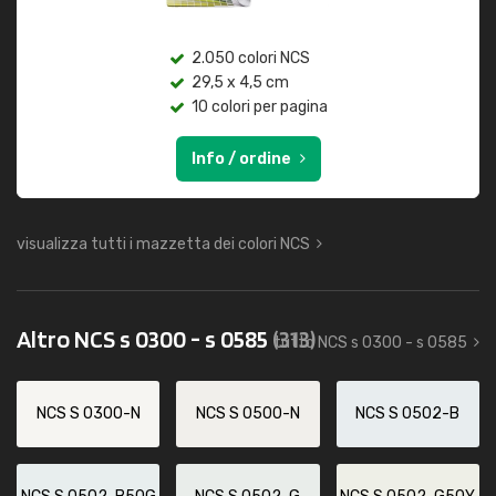
2.050 colori NCS
29,5 x 4,5 cm
10 colori per pagina
Info / ordine
visualizza tutti i mazzetta dei colori NCS
Altro NCS s 0300 - s 0585
(313)
tutto NCS s 0300 - s 0585
NCS S 0300-N
NCS S 0500-N
NCS S 0502-B