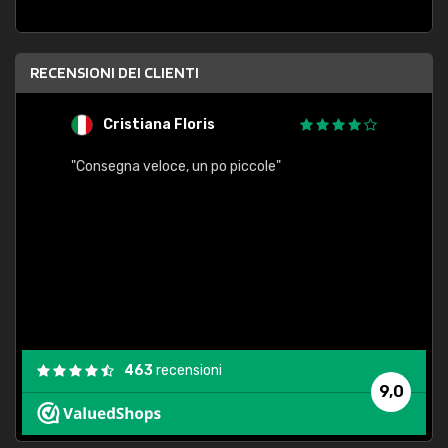
RECENSIONI DEI CLIENTI
Cristiana Floris
M
"Consegna veloce, un po piccole"
"conse
esatt
463
recensioni
9,0