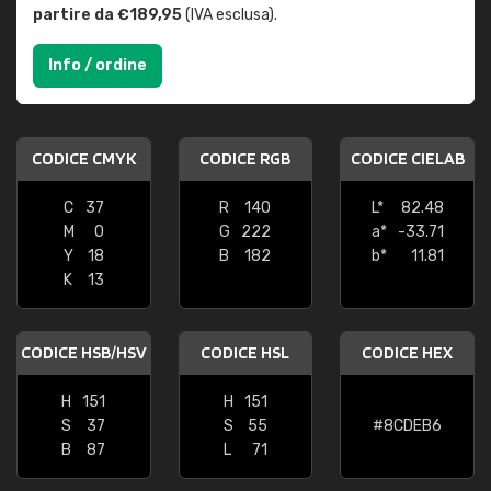
partire da €189,95
(IVA esclusa).
Info / ordine
CODICE CMYK
CODICE RGB
CODICE CIELAB
C
37
R
140
L*
82.48
M
0
G
222
a*
-33.71
Y
18
B
182
b*
11.81
K
13
CODICE HSB/HSV
CODICE HSL
CODICE HEX
H
151
H
151
S
37
S
55
#8CDEB6
B
87
L
71