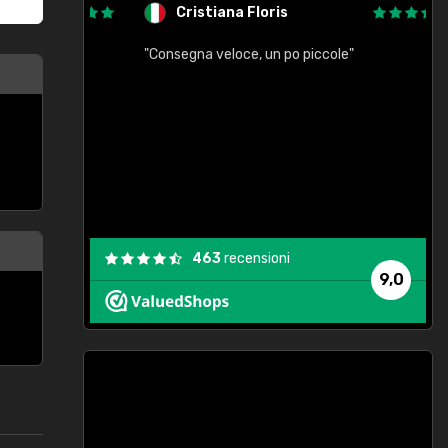
Cristiana Floris
"Consegna veloce, un po piccole"
"
e
463
recensioni
9,0