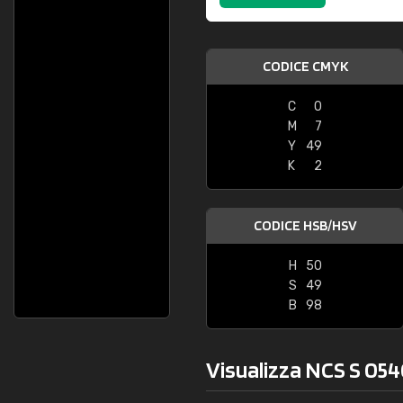
CODICE CMYK
C
0
M
7
Y
49
K
2
CODICE HSB/HSV
H
50
S
49
B
98
Visualizza NCS S 054