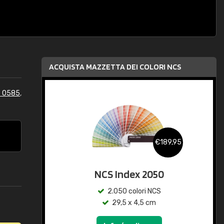
ACQUISTA MAZZETTA DEI COLORI NCS
S 0585
,
€189,95
NCS Index 2050
2.050 colori NCS
29,5 x 4,5 cm