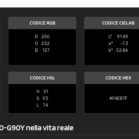
Caterina Maifredi
"buon servizio"
CODICE RGB
CODICE CIELAB
R
250
L*
91.49
G
232
a*
-7.3
B
127
b*
52.86
CODICE HSL
CODICE HEX
H
51
S
93
#FAE87F
L
74
0-G90Y nella vita reale