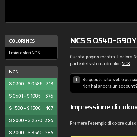
NCS S 0540-G90Y
COLORI NCS
I miei colori NCS
Questa pagina mostra il colore 
parte del sistema di colori
NCS
.
NCS
Su questo sito web è possibi
S 0300 - S 0585
313
Non hai ancora un account?
S 0601 - S 1085
376
Impressione di colo
S 1500 - S 1580
107
S 2000 - S 2570
326
Premere l'esempio di colore qui so
S 3000 - S 3560
286