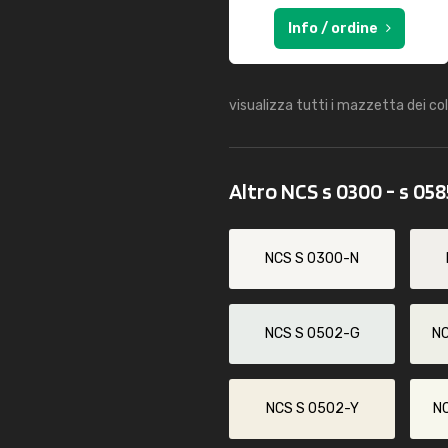
Info / ordine
visualizza tutti i mazzetta dei co
Altro NCS s 0300 - s 05
NCS S 0300-N
NCS S 0502-G
N
NCS S 0502-Y
N