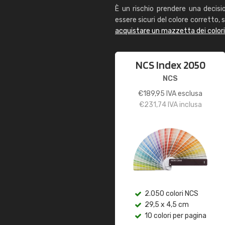
È un rischio prendere una decisi
essere sicuri del colore corretto, s
acquistare un mazzetta dei color
NCS Index 2050
NCS
€
189,95
IVA esclusa
€
231,74
IVA inclusa
2.050 colori NCS
29,5 x 4,5 cm
10 colori per pagina