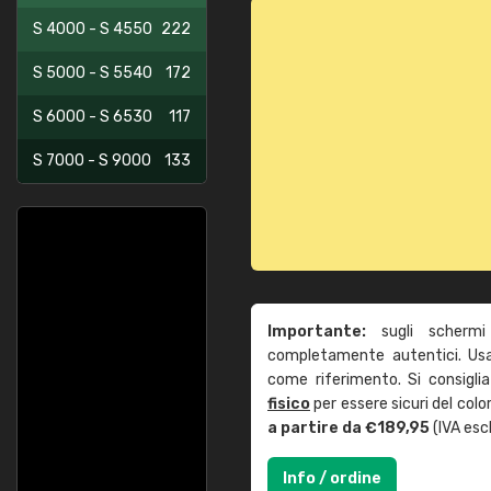
S 4000 - S 4550
222
S 5000 - S 5540
172
S 6000 - S 6530
117
S 7000 - S 9000
133
Importante:
sugli schermi
completamente autentici. Usa 
come riferimento. Si consigli
fisico
per essere sicuri del col
a partire da €189,95
(IVA escl
Info / ordine