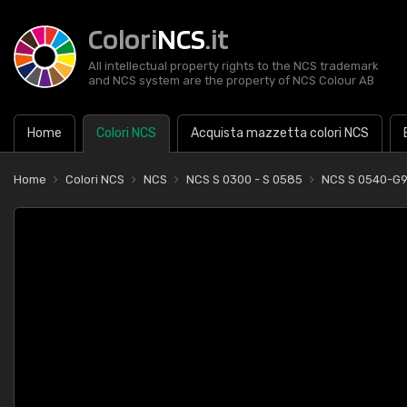
Colori
NCS
.it
All intellectual property rights to the NCS trademark
and NCS system are the property of NCS Colour AB
Home
Colori NCS
Acquista mazzetta colori NCS
Home
Colori NCS
NCS
NCS S 0300 - S 0585
NCS S 0540-G