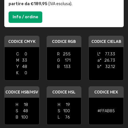
partire da €189,95
(IVA esclusa).
Info / ordine
CODICE CMYK
CODICE RGB
CODICE CIELAB
C
0
R
255
L*
77.33
M
33
G
171
a*
26.73
Y
48
B
133
b*
32.12
K
0
CODICE HSB/HSV
CODICE HSL
CODICE HEX
H
18
H
19
S
48
S
100
#FFAB85
B
100
L
76