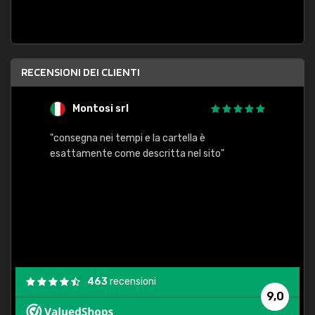
RECENSIONI DEI CLIENTI
Montosi srl
"consegna nei tempi e la cartella è
"conse
esattamente come descritta nel sito"
463
recensioni
9,0