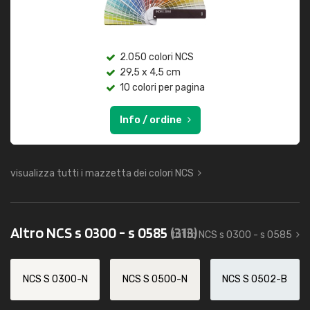
2.050 colori NCS
29,5 x 4,5 cm
10 colori per pagina
Info / ordine
visualizza tutti i mazzetta dei colori NCS
Altro NCS s 0300 - s 0585
(313)
tutto NCS s 0300 - s 0585
NCS S 0300-N
NCS S 0500-N
NCS S 0502-B