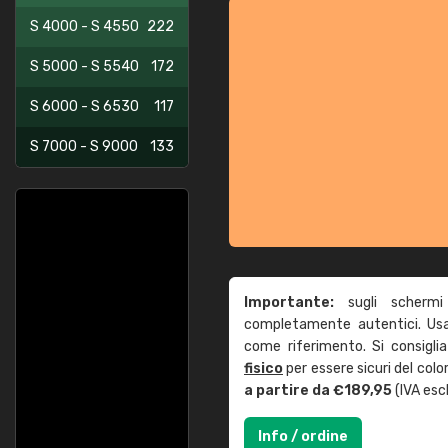
S 4000 - S 4550
222
S 5000 - S 5540
172
S 6000 - S 6530
117
S 7000 - S 9000
133
Importante:
sugli schermi
completamente autentici. Usa 
come riferimento. Si consigli
fisico
per essere sicuri del col
a partire da €189,95
(IVA escl
Info / ordine