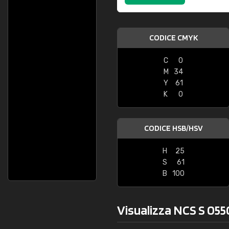
CODICE CMYK
C
0
M
34
Y
61
K
0
CODICE HSB/HSV
H
25
S
61
B
100
Visualizza NCS S 055