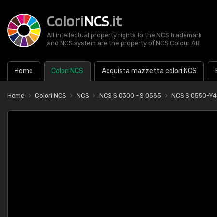
Colori
NCS
.it
All intellectual property rights to the NCS trademark
and NCS system are the property of NCS Colour AB
Home
Colori NCS
Acquista mazzetta colori NCS
Home
Colori NCS
NCS
NCS S 0300 - S 0585
NCS S 0550-Y