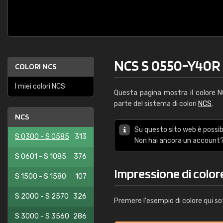
NCS S 0550-Y40R
COLORI NCS
I miei colori NCS
Questa pagina mostra il colore
parte del sistema di colori
NCS
.
NCS
Su questo sito web è possibi
S 0300 - S 0585
313
Non hai ancora un account?
S 0601 - S 1085
376
Impressione di colo
S 1500 - S 1580
107
S 2000 - S 2570
326
Premere l'esempio di colore qui so
S 3000 - S 3560
286