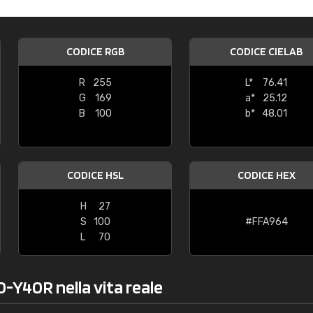
Caterina Maifredi
"buon servizio"
CODICE RGB
CODICE CIELAB
R
255
L*
76.41
G
169
a*
25.12
B
100
b*
48.01
CODICE HSL
CODICE HEX
H
27
S
100
#FFA964
L
70
0-Y40R nella vita reale