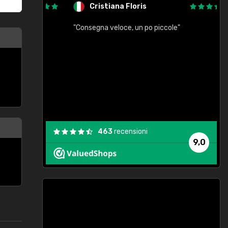
Cristiana Floris
"Consegna veloce, un po piccole"
"
e
463
recensioni
9,0