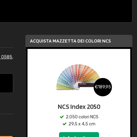
ACQUISTA MAZZETTA DEI COLORI NCS
S 0585
,
€189,95
NCS Index 2050
2.050 colori NCS
29,5 x 4,5 cm