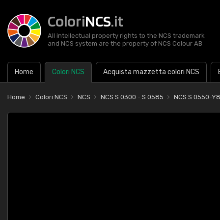
Colori
NCS
.it
All intellectual property rights to the NCS trademark
and NCS system are the property of NCS Colour AB
Home
Colori NCS
Acquista mazzetta colori NCS
Home
Colori NCS
NCS
NCS S 0300 - S 0585
NCS S 0550-Y