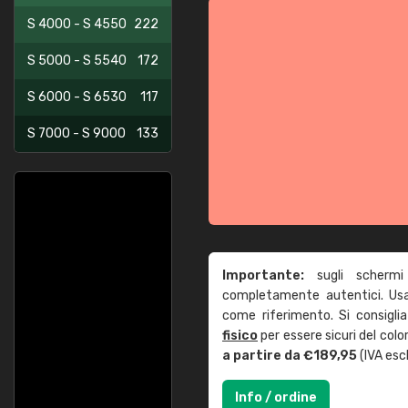
S 4000 - S 4550
222
S 5000 - S 5540
172
S 6000 - S 6530
117
S 7000 - S 9000
133
Importante:
sugli schermi
completamente autentici. Usa 
come riferimento. Si consigli
fisico
per essere sicuri del col
a partire da €189,95
(IVA escl
Info / ordine