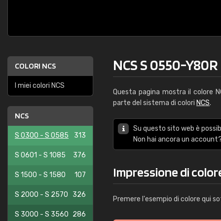
NCS S 0550-Y80R
COLORI NCS
I miei colori NCS
Questa pagina mostra il colore 
parte del sistema di colori
NCS
.
NCS
Su questo sito web è possibi
S 0300 - S 0585
313
Non hai ancora un account?
S 0601 - S 1085
376
Impressione di colo
S 1500 - S 1580
107
S 2000 - S 2570
326
Premere l'esempio di colore qui so
S 3000 - S 3560
286