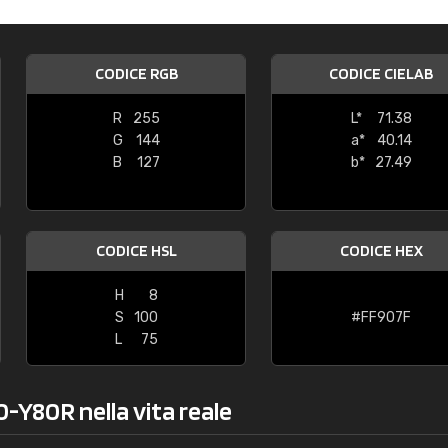
Caterina Maifredi
"buon servizio"
CODICE RGB
CODICE CIELAB
R
255
L*
71.38
G
144
a*
40.14
B
127
b*
27.49
CODICE HSL
CODICE HEX
H
8
S
100
#FF907F
L
75
0-Y80R nella vita reale