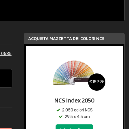
ACQUISTA MAZZETTA DEI COLORI NCS
S 0585
,
€189,95
NCS Index 2050
2.050 colori NCS
29,5 x 4,5 cm