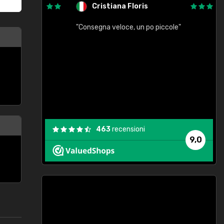
Cristiana Floris
"Consegna veloce, un po piccole"
"
e
463
recensioni
9,0