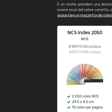
È un rischio prendere una decisi
essere sicuri del colore corretto, s
acquistare un mazzetta dei color
NCS Index 2050
NCS
€
189,95
IVA esclusa
€
231,74
IVA inclusa
2.050 colori NCS
29,5 x 4,5 cm
10 colori per pagina