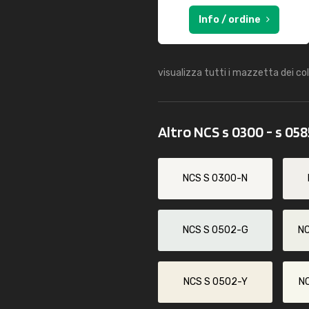
Info / ordine
visualizza tutti i mazzetta dei co
Altro NCS s 0300 - s 05
NCS S 0300-N
NCS S 0502-G
N
NCS S 0502-Y
N