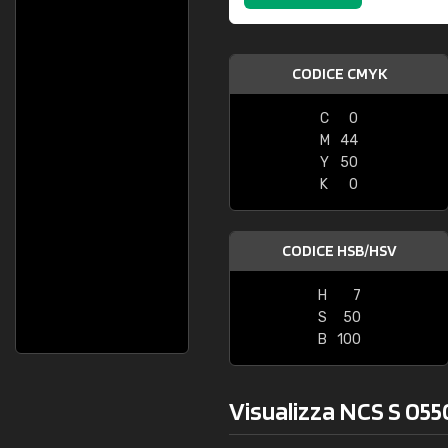
CODICE CMYK
C
0
M
44
Y
50
K
0
CODICE HSB/HSV
H
7
S
50
B
100
Visualizza NCS S 055