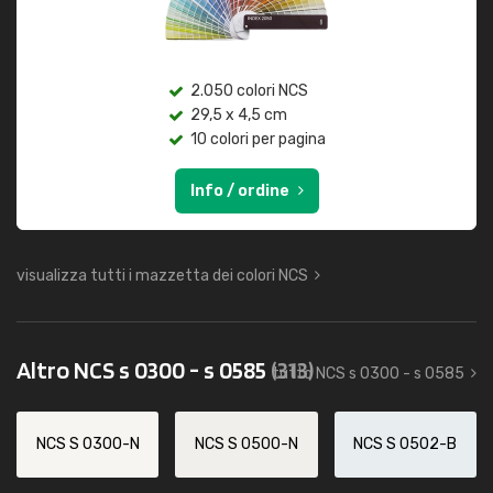
2.050 colori NCS
29,5 x 4,5 cm
10 colori per pagina
Info / ordine
visualizza tutti i mazzetta dei colori NCS
Altro NCS s 0300 - s 0585
(313)
tutto NCS s 0300 - s 0585
NCS S 0300-N
NCS S 0500-N
NCS S 0502-B