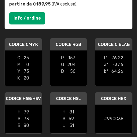
partire da €189,95
(IVA esclusa).
Info / ordine
CODICE CMYK
CODICE RGB
CODICE CIELAB
C
25
R
153
L*
76.22
M
0
G
204
a*
-37.6
Y
73
B
56
b*
64.26
K
20
CODICE HSB/HSV
CODICE HSL
CODICE HEX
H
79
H
81
S
73
S
59
#99CC38
B
80
L
51