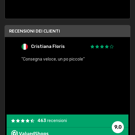
RECENSIONI DEI CLIENTI
Cristiana Floris
M
"Consegna veloce, un po piccole"
"conse
esatt
463
recensioni
9,0