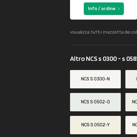
Info / ordine
visualizza tutti i mazzetta dei co
Altro NCS s 0300 - s 05
NCS S 0300-N
NCS S 0502-G
N
NCS S 0502-Y
N