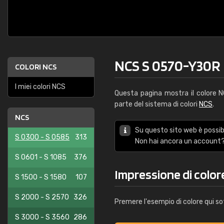
NCS S 0570-Y30R
COLORI NCS
I miei colori NCS
Questa pagina mostra il colore
parte del sistema di colori
NCS
.
NCS
Su questo sito web è possibi
S 0300 - S 0585
313
Non hai ancora un account?
S 0601 - S 1085
376
Impressione di colo
S 1500 - S 1580
107
S 2000 - S 2570
326
Premere l'esempio di colore qui so
S 3000 - S 3560
286