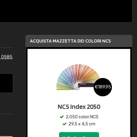
ACQUISTA MAZZETTA DEI COLORI NCS
S 0585
,
€189,95
NCS Index 2050
2.050 colori NCS
29,5 x 4,5 cm