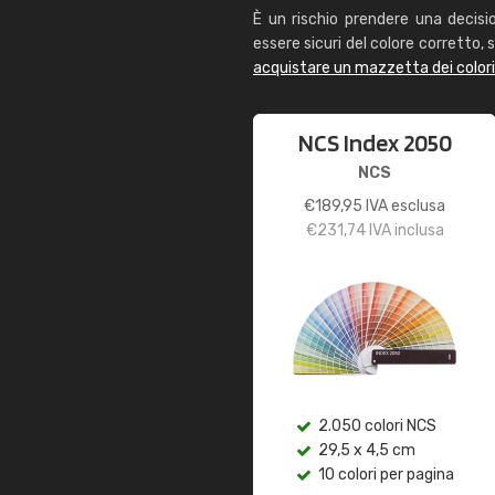
È un rischio prendere una decisi
essere sicuri del colore corretto, s
acquistare un mazzetta dei color
NCS Index 2050
NCS
€
189,95
IVA esclusa
€
231,74
IVA inclusa
2.050 colori NCS
29,5 x 4,5 cm
10 colori per pagina