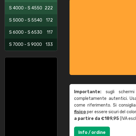
S 4000 - S 4550
222
S 5000 - S 5540
172
S 6000 - S 6530
117
S 7000 - S 9000
133
Importante:
sugli schermi
completamente autentici. Usa 
come riferimento. Si consigli
fisico
per essere sicuri del col
a partire da €189,95
(IVA escl
Info / ordine