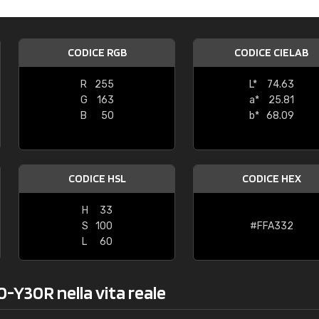
Caterina Maifredi
"buon servizio"
CODICE RGB
CODICE CIELAB
R
255
L*
74.63
G
163
a*
25.81
B
50
b*
68.09
CODICE HSL
CODICE HEX
H
33
S
100
#FFA332
L
60
0-Y30R nella vita reale