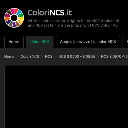
Colori
NCS
.it
All intellectual property rights to the NCS trademark
and NCS system are the property of NCS Colour AB
Home
Colori NCS
Acquista mazzetta colori NCS
Home
Colori NCS
NCS
NCS S 0300 - S 0585
NCS S 0570-Y