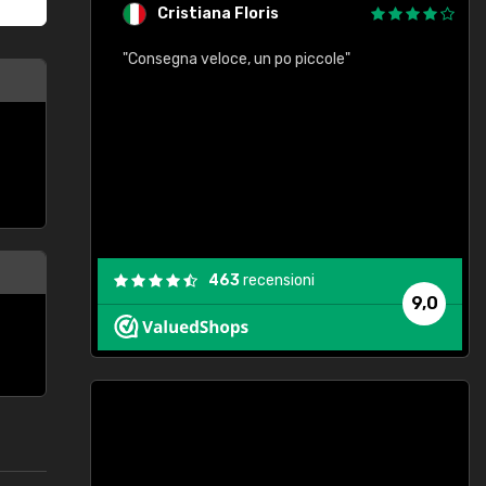
Cristiana Floris
"Consegna veloce, un po piccole"
"
e
463
recensioni
9,0