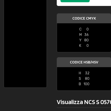
CODICE CMYK
C
0
M
36
Y
80
K
0
CODICE HSB/HSV
H
32
S
80
B
100
Visualizza NCS S 057