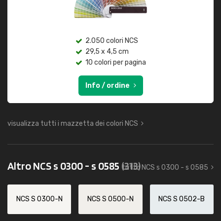
2.050 colori NCS
29,5 x 4,5 cm
10 colori per pagina
Info / ordine
visualizza tutti i mazzetta dei colori NCS
Altro NCS s 0300 - s 0585
(313)
tutto NCS s 0300 - s 0585
NCS S 0300-N
NCS S 0500-N
NCS S 0502-B