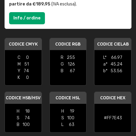
partire da €189,95
(IVA esclusa).
Info / ordine
CODICE CMYK
CODICE RGB
CODICE CIELAB
C
0
R
255
L*
66.97
M
51
G
126
a*
45.24
Y
74
B
67
b*
53.56
K
0
CODICE HSB/HSV
CODICE HSL
CODICE HEX
H
18
H
19
S
74
S
100
#FF7E43
B
100
L
63