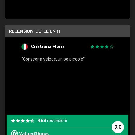
RECENSIONI DEI CLIENTI
Cristiana Floris
M
"Consegna veloce, un po piccole"
"conse
esatt
463
recensioni
9,0