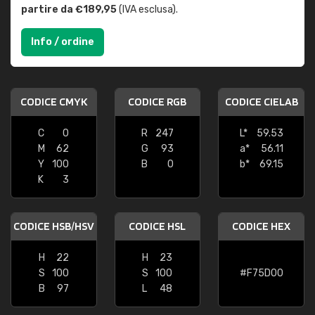
partire da €189,95
(IVA esclusa).
Info / ordine
CODICE CMYK
CODICE RGB
CODICE CIELAB
C
0
R
247
L*
59.53
M
62
G
93
a*
56.11
Y
100
B
0
b*
69.15
K
3
CODICE HSB/HSV
CODICE HSL
CODICE HEX
H
22
H
23
S
100
S
100
#F75D00
B
97
L
48