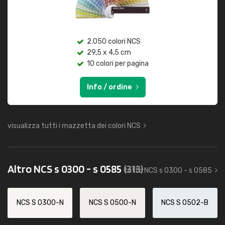
2.050 colori NCS
29,5 x 4,5 cm
10 colori per pagina
Info / ordine
visualizza tutti i mazzetta dei colori NCS
Altro NCS s 0300 - s 0585
(313)
tutto NCS s 0300 - s 0585
NCS S 0300-N
NCS S 0500-N
NCS S 0502-B