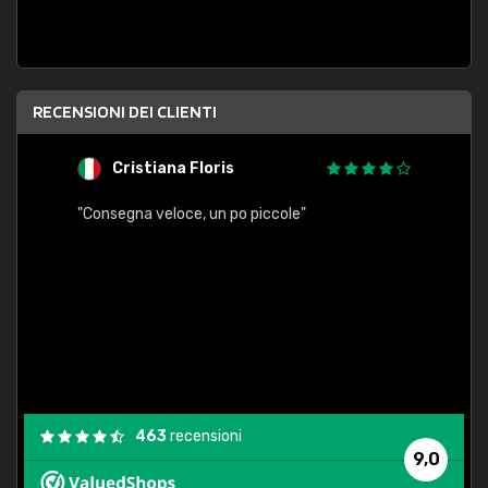
RECENSIONI DEI CLIENTI
Cristiana Floris
M
"Consegna veloce, un po piccole"
"conse
esatt
463
recensioni
9,0