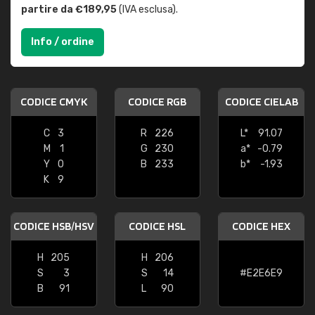
partire da €189,95
(IVA esclusa).
Info / ordine
CODICE CMYK
CODICE RGB
CODICE CIELAB
C
3
R
226
L*
91.07
M
1
G
230
a*
-0.79
Y
0
B
233
b*
-1.93
K
9
CODICE HSB/HSV
CODICE HSL
CODICE HEX
H
205
H
206
S
3
S
14
#E2E6E9
B
91
L
90