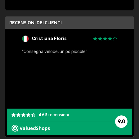
RECENSIONI DEI CLIENTI
Cristiana Floris
M
"Consegna veloce, un po piccole"
"conse
esatt
463
recensioni
9,0