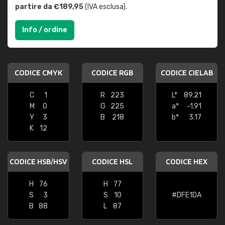
partire da €189,95
(IVA esclusa).
Info / ordine
CODICE CMYK
CODICE RGB
CODICE CIELAB
C
1
R
223
L*
89.21
M
0
G
225
a*
-1.91
Y
3
B
218
b*
3.17
K
12
CODICE HSB/HSV
CODICE HSL
CODICE HEX
H
76
H
77
S
3
S
10
#DFE1DA
B
88
L
87