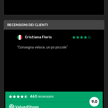
RECENSIONI DEI CLIENTI
Cristiana Floris
M
"Consegna veloce, un po piccole"
"conse
esatt
463
recensioni
9,0