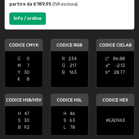
partire da €189,95
(IVA esclusa).
Info / ordine
CODICE CMYK
CODICE RGB
CODICE CIELAB
C
0
R
234
L*
86.88
M
7
G
217
a*
-2.13
Y
30
B
163
b*
28.77
K
8
CODICE HSB/HSV
CODICE HSL
CODICE HEX
H
47
H
46
S
30
S
63
#EAD9A3
B
92
L
78