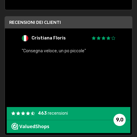
RECENSIONI DEI CLIENTI
Cristiana Floris
M
"Consegna veloce, un po piccole"
"conse
esatt
463
recensioni
9,0