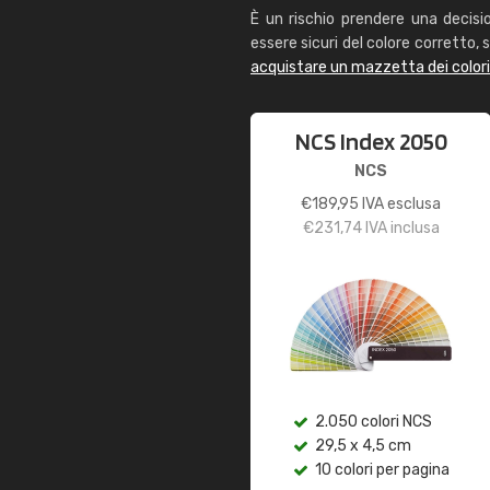
È un rischio prendere una decisi
essere sicuri del colore corretto, s
acquistare un mazzetta dei color
NCS Index 2050
NCS
€
189,95
IVA esclusa
€
231,74
IVA inclusa
2.050 colori NCS
29,5 x 4,5 cm
10 colori per pagina