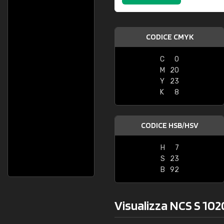
CODICE CMYK
C
0
M
20
Y
23
K
8
CODICE HSB/HSV
H
7
S
23
B
92
Visualizza NCS S 102