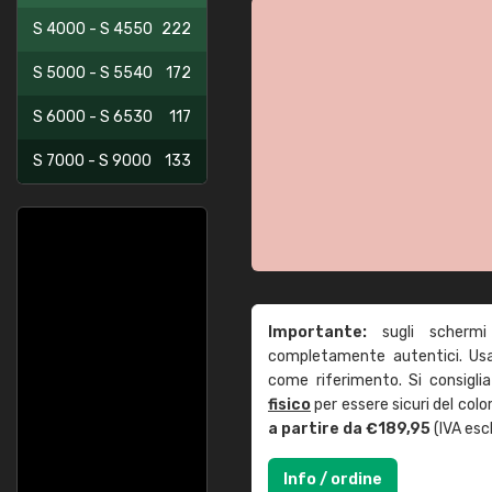
S 4000 - S 4550
222
S 5000 - S 5540
172
S 6000 - S 6530
117
S 7000 - S 9000
133
Importante:
sugli schermi
completamente autentici. Usa 
come riferimento. Si consigli
fisico
per essere sicuri del col
a partire da €189,95
(IVA escl
Info / ordine