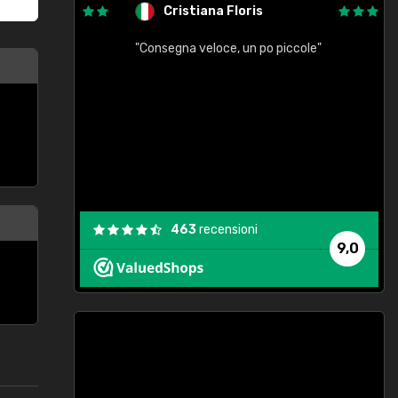
Cristiana Floris
"Consegna veloce, un po piccole"
"
e
463
recensioni
9,0