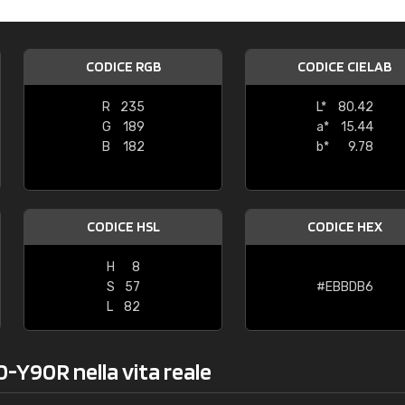
Caterina Maifredi
"buon servizio"
CODICE RGB
CODICE CIELAB
R
235
L*
80.42
G
189
a*
15.44
B
182
b*
9.78
CODICE HSL
CODICE HEX
H
8
S
57
#EBBDB6
L
82
0-Y90R nella vita reale