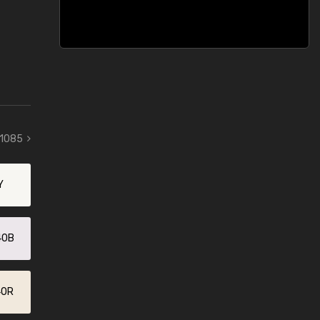
 1085
Y
40B
40R