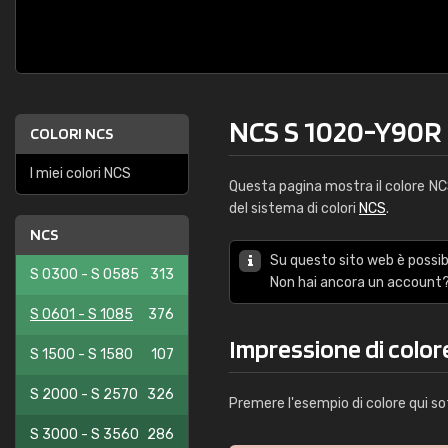
NCS S 1020-Y90R
COLORI NCS
I miei colori NCS
Questa pagina mostra il colore N
del sistema di colori
NCS
.
NCS
Su questo sito web è possibi
S 0300 - S 0585
313
Non hai ancora un account?
S 0601 - S 1085
376
Impressione di colo
S 1500 - S 1580
107
S 2000 - S 2570
326
Premere l'esempio di colore qui so
S 3000 - S 3560
286