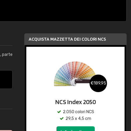
ACQUISTA MAZZETTA DEI COLORI NCS
5
, parte
€189,95
NCS Index 2050
2.050 colori NCS
29,5 x 4,5 cm