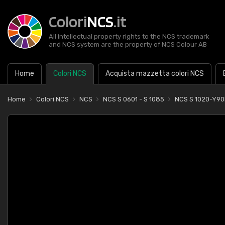
Colori
NCS
.it
All intellectual property rights to the NCS trademark
and NCS system are the property of NCS Colour AB
Home
Colori NCS
Acquista mazzetta colori NCS
Home
Colori NCS
NCS
NCS S 0601 - S 1085
NCS S 1020-Y90