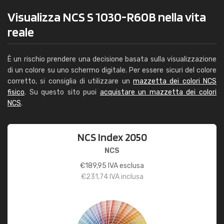
Visualizza NCS S 1030-R60B nella vita
reale
È un rischio prendere una decisione basata sulla visualizzazione
di un colore su uno schermo digitale. Per essere sicuri del colore
corretto, si consiglia di utilizzare un
mazzetta dei colori NCS
fisico
. Su questo sito puoi
acquistare un mazzetta dei colori
NCS
.
NCS Index 2050
NCS
€
189,95
IVA esclusa
€
231,74
IVA inclusa