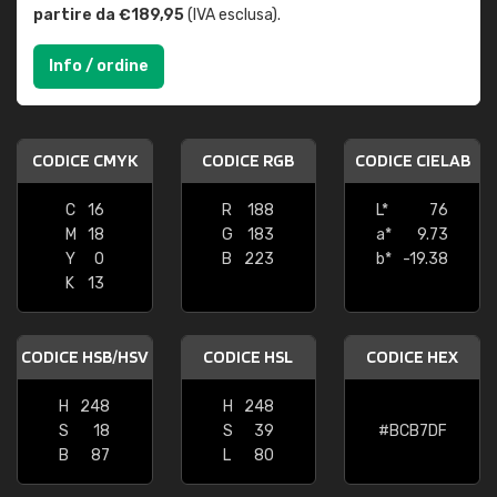
partire da €189,95
(IVA esclusa).
Info / ordine
CODICE CMYK
CODICE RGB
CODICE CIELAB
C
16
R
188
L*
76
M
18
G
183
a*
9.73
Y
0
B
223
b*
-19.38
K
13
CODICE HSB/HSV
CODICE HSL
CODICE HEX
H
248
H
248
S
18
S
39
#BCB7DF
B
87
L
80