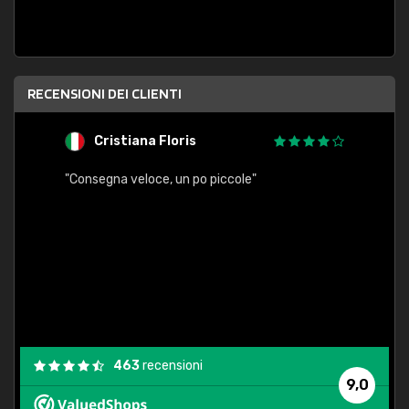
RECENSIONI DEI CLIENTI
Cristiana Floris
M
"Consegna veloce, un po piccole"
"conse
esatt
463
recensioni
9,0