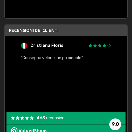
RECENSIONI DEI CLIENTI
Cristiana Floris
M
"Consegna veloce, un po piccole"
"conse
esatt
463
recensioni
9,0