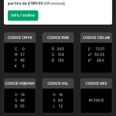
partire da €189,95
(IVA esclusa).
Info / ordine
CODICE CMYK
CODICE RGB
CODICE CIELAB
C
0
R
243
L*
72.01
M
37
G
154
a*
30.33
Y
48
B
126
b*
28.6
K
5
CODICE HSB/HSV
CODICE HSL
CODICE HEX
H
14
H
14
S
48
S
83
#F39A7E
B
95
L
72