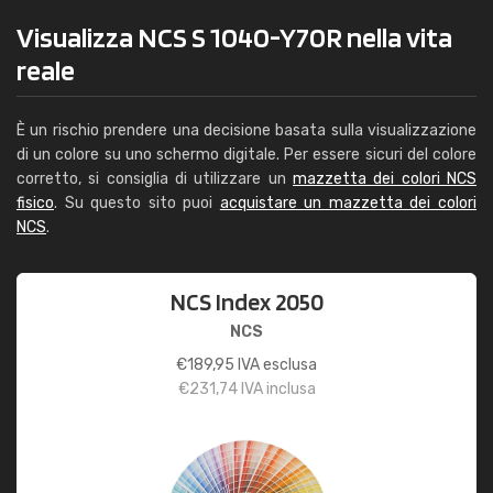
Visualizza NCS S 1040-Y70R nella vita
reale
È un rischio prendere una decisione basata sulla visualizzazione
di un colore su uno schermo digitale. Per essere sicuri del colore
corretto, si consiglia di utilizzare un
mazzetta dei colori NCS
fisico
. Su questo sito puoi
acquistare un mazzetta dei colori
NCS
.
NCS Index 2050
NCS
€
189,95
IVA esclusa
€
231,74
IVA inclusa