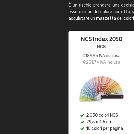
È un rischio prendere una decisi
essere sicuri del colore corretto, s
acquistare un mazzetta dei color
NCS Index 2050
NCS
€
189,95
IVA esclusa
€
231,74
IVA inclusa
2.050 colori NCS
29,5 x 4,5 cm
10 colori per pagina