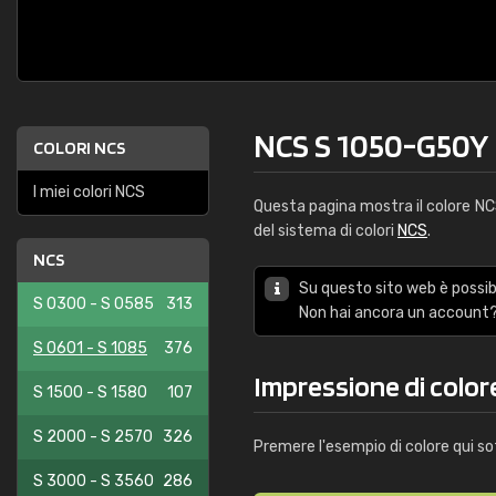
NCS S 1050-G50Y
COLORI NCS
I miei colori NCS
Questa pagina mostra il colore N
del sistema di colori
NCS
.
NCS
Su questo sito web è possibi
S 0300 - S 0585
313
Non hai ancora un account?
S 0601 - S 1085
376
Impressione di colo
S 1500 - S 1580
107
S 2000 - S 2570
326
Premere l'esempio di colore qui so
S 3000 - S 3560
286