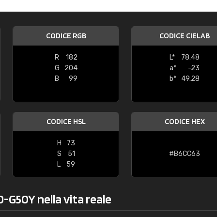
Caterina Maifredi
"buon servizio"
CODICE RGB
CODICE CIELAB
R
182
L*
78.48
G
204
a*
-23
B
99
b*
49.28
CODICE HSL
CODICE HEX
H
73
S
51
#B6CC63
L
59
0-G50Y nella vita reale