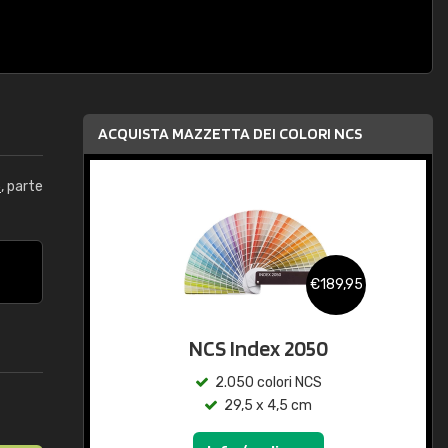
ACQUISTA MAZZETTA DEI COLORI NCS
5
, parte
€189,95
NCS Index 2050
2.050 colori NCS
29,5 x 4,5 cm