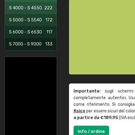
S 4000 - S 4550
222
S 5000 - S 5540
172
S 6000 - S 6530
117
S 7000 - S 9000
133
Importante:
sugli schermi
completamente autentici. Usa 
come riferimento. Si consigli
fisico
per essere sicuri del col
a partire da €189,95
(IVA escl
Info / ordine