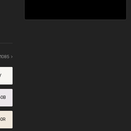
 1085
Y
40B
40R