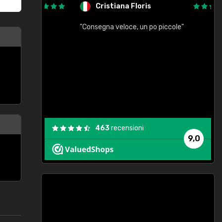
Cristiana Floris
"Consegna veloce, un po piccole"
"
e
463
recensioni
9,0