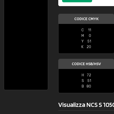
CODICE CMYK
C
11
M
0
Y
51
K
20
CODICE HSB/HSV
H
72
S
51
B
80
Visualizza NCS S 105