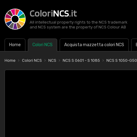
Colori
NCS
.it
All intellectual property rights to the NCS trademark
and NCS system are the property of NCS Colour AB
Home
Colori NCS
Acquista mazzetta colori NCS
Home
Colori NCS
NCS
NCS S 0601 - S 1085
NCS S 1050-G5