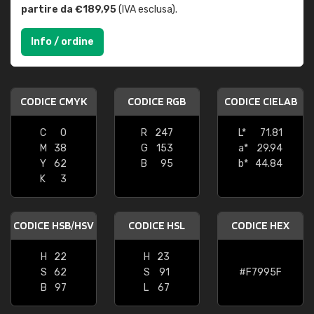
partire da €189,95
(IVA esclusa).
Info / ordine
CODICE CMYK
CODICE RGB
CODICE CIELAB
C
0
R
247
L*
71.81
M
38
G
153
a*
29.94
Y
62
B
95
b*
44.84
K
3
CODICE HSB/HSV
CODICE HSL
CODICE HEX
H
22
H
23
S
62
S
91
#F7995F
B
97
L
67