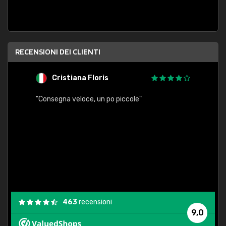
RECENSIONI DEI CLIENTI
Cristiana Floris
M
"Consegna veloce, un po piccole"
"conse
esatt
463
recensioni
9,0