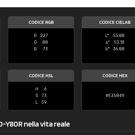
Caterina Maifredi
"buon servizio"
CODICE RGB
CODICE CIELAB
R
227
L*
55.88
G
88
a*
53.18
B
73
b*
36.88
CODICE HSL
CODICE HEX
H
6
S
73
#E35849
L
59
0-Y80R nella vita reale