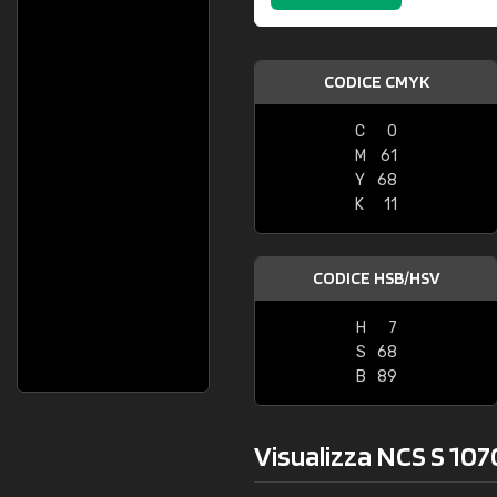
CODICE CMYK
C
0
M
61
Y
68
K
11
CODICE HSB/HSV
H
7
S
68
B
89
Visualizza NCS S 107