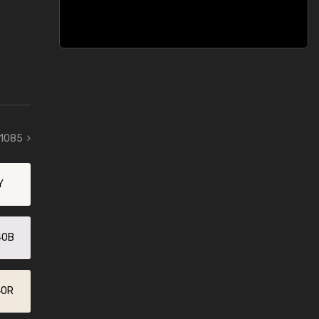
 1085
Y
40B
40R