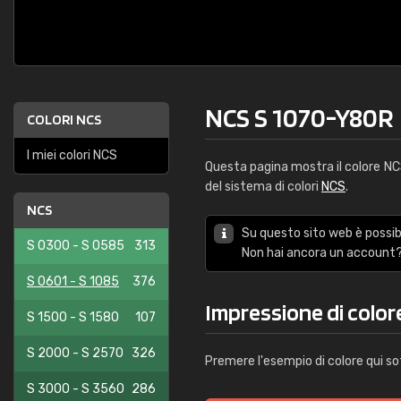
NCS S 1070-Y80R
COLORI NCS
I miei colori NCS
Questa pagina mostra il colore N
del sistema di colori
NCS
.
NCS
Su questo sito web è possibi
S 0300 - S 0585
313
Non hai ancora un account?
S 0601 - S 1085
376
Impressione di colo
S 1500 - S 1580
107
S 2000 - S 2570
326
Premere l'esempio di colore qui so
S 3000 - S 3560
286