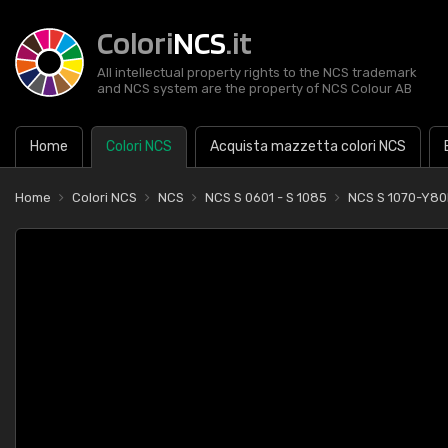
Colori
NCS
.it
All intellectual property rights to the NCS trademark
and NCS system are the property of NCS Colour AB
Home
Colori NCS
Acquista mazzetta colori NCS
Home
Colori NCS
NCS
NCS S 0601 - S 1085
NCS S 1070-Y80