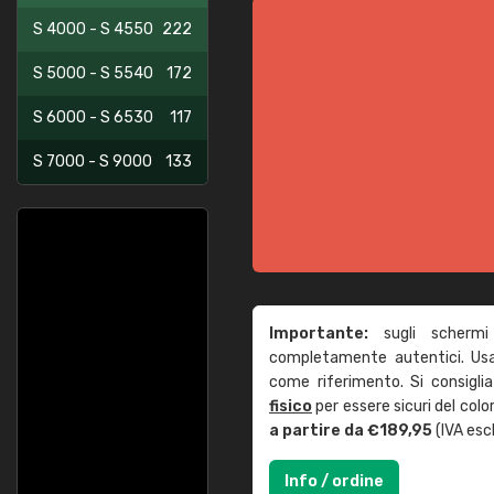
S 4000 - S 4550
222
S 5000 - S 5540
172
S 6000 - S 6530
117
S 7000 - S 9000
133
Importante:
sugli schermi
completamente autentici. Usa 
come riferimento. Si consigli
fisico
per essere sicuri del col
a partire da €189,95
(IVA escl
Info / ordine