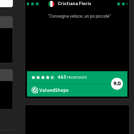
Cristiana Floris
"Consegna veloce, un po piccole"
"
e
463
recensioni
9,0