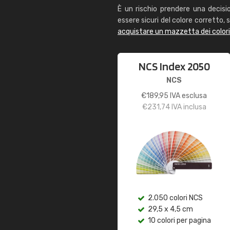
È un rischio prendere una decisi
essere sicuri del colore corretto, s
acquistare un mazzetta dei color
NCS Index 2050
NCS
€
189,95
IVA esclusa
€
231,74
IVA inclusa
2.050 colori NCS
29,5 x 4,5 cm
10 colori per pagina