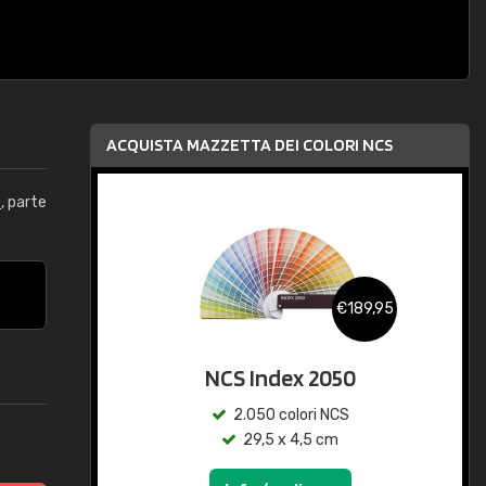
ACQUISTA MAZZETTA DEI COLORI NCS
5
, parte
€189,95
NCS Index 2050
2.050 colori NCS
29,5 x 4,5 cm