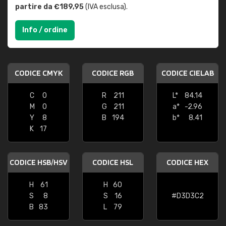
partire da €189,95
(IVA esclusa).
Info / ordine
CODICE CMYK
CODICE RGB
CODICE CIELAB
C
0
R
211
L*
84.14
M
0
G
211
a*
-2.96
Y
8
B
194
b*
8.41
K
17
CODICE HSB/HSV
CODICE HSL
CODICE HEX
H
61
H
60
S
8
S
16
#D3D3C2
B
83
L
79