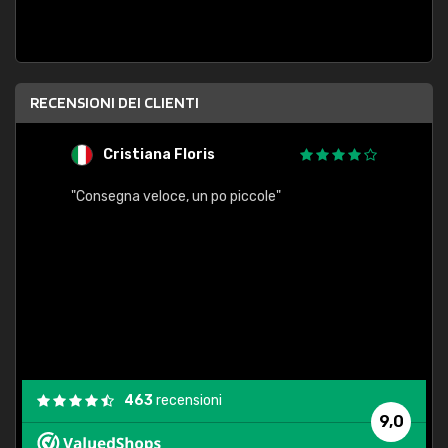
RECENSIONI DEI CLIENTI
Cristiana Floris
M
"Consegna veloce, un po piccole"
"conse
esatt
463
recensioni
9,0