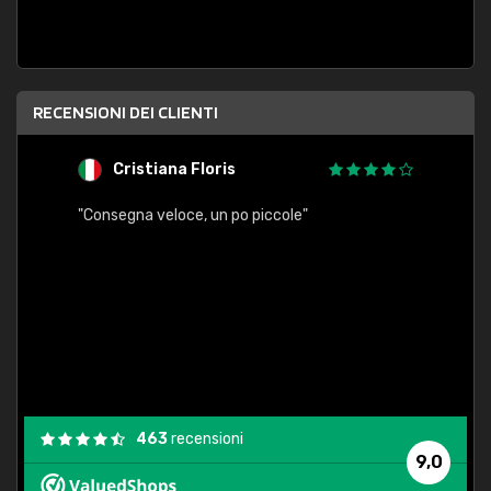
RECENSIONI DEI CLIENTI
Cristiana Floris
M
"Consegna veloce, un po piccole"
"conse
esatt
463
recensioni
9,0