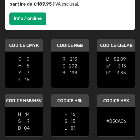
partire da €189,95
(IVA esclusa).
Info / ordine
CODICE CMYK
CODICE RGB
CODICE CIELAB
C
0
R
213
L*
82.09
M
5
G
202
a*
3.13
Y
7
B
198
b*
3.35
K
16
CODICE HSB/HSV
CODICE HSL
CODICE HEX
H
14
H
16
S
7
S
15
#D5CAC6
B
84
L
81