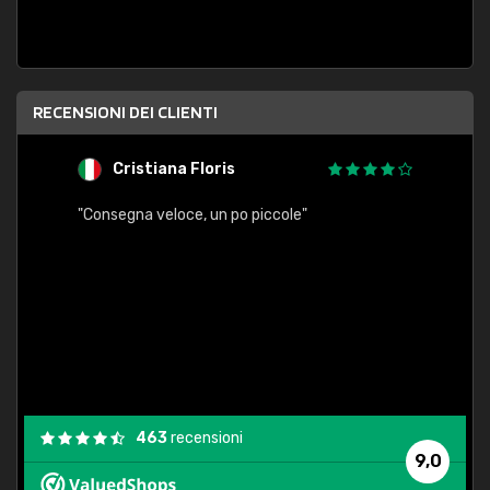
RECENSIONI DEI CLIENTI
Cristiana Floris
M
"Consegna veloce, un po piccole"
"conse
esatt
463
recensioni
9,0