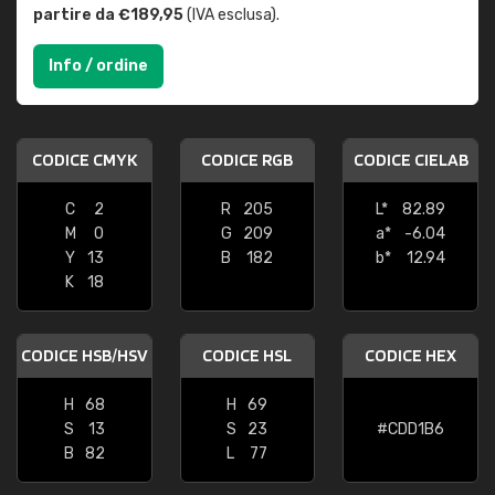
partire da €189,95
(IVA esclusa).
Info / ordine
CODICE CMYK
CODICE RGB
CODICE CIELAB
C
2
R
205
L*
82.89
M
0
G
209
a*
-6.04
Y
13
B
182
b*
12.94
K
18
CODICE HSB/HSV
CODICE HSL
CODICE HEX
H
68
H
69
S
13
S
23
#CDD1B6
B
82
L
77