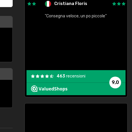
Cristiana Floris
"Consegna veloce, un po piccole"
"
e
463
recensioni
9,0