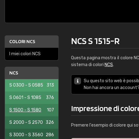
NCS S 1515-R
COLORI NCS
I miei colori NCS
Questa pagina mostra il colore 
sistema di colori
NCS
.
NCS
Su questo sito web è possibi
S 0300 - S 0585
313
Non hai ancora un account?
S 0601 - S 1085
376
Impressione di color
S 1500 - S 1580
107
S 2000 - S 2570
326
Premere l'esempio di colore qui so
S 3000 - S 3560
286