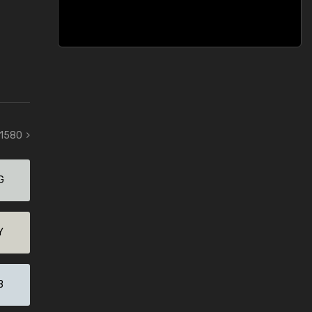
 1580
G
Y
B