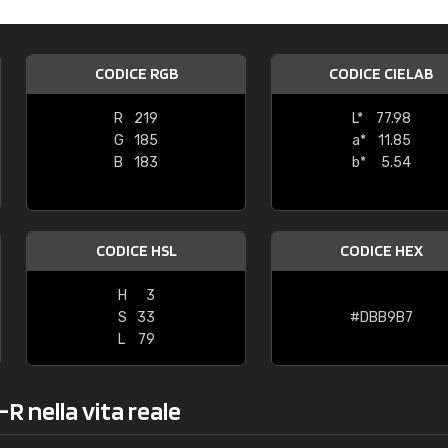
Caterina Maifredi
"buon servizio"
CODICE RGB
CODICE CIELAB
R
219
L*
77.98
G
185
a*
11.85
B
183
b*
5.54
CODICE HSL
CODICE HEX
H
3
S
33
#DBB9B7
L
79
-R nella vita reale