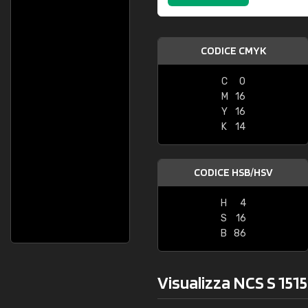
CODICE CMYK
C
0
M
16
Y
16
K
14
CODICE HSB/HSV
H
4
S
16
B
86
Visualizza NCS S 1515