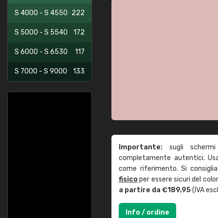
S 4000 - S 4550
222
S 5000 - S 5540
172
S 6000 - S 6530
117
S 7000 - S 9000
133
Importante:
sugli schermi
completamente autentici. Usa 
come riferimento. Si consigli
fisico
per essere sicuri del col
a partire da €189,95
(IVA escl
Info / ordine