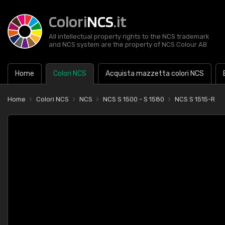
Colori
NCS
.it
All intellectual property rights to the NCS trademark
and NCS system are the property of NCS Colour AB
Home
Colori NCS
Acquista mazzetta colori NCS
Home
Colori NCS
NCS
NCS S 1500 - S 1580
NCS S 1515-R