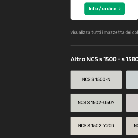
Info / ordine
visualizza tutti i mazzetta dei co
Altro NCS s 1500 - s 158
NCS S 1500-N
NCS S 1502-G50Y
NCS S 1502-Y20R
N