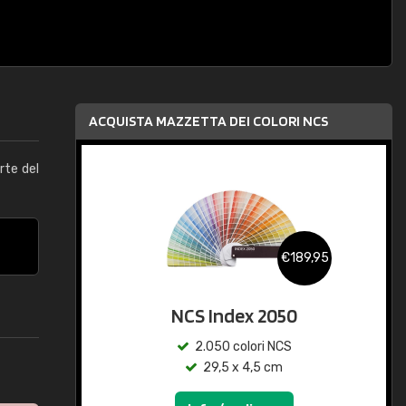
ACQUISTA MAZZETTA DEI COLORI NCS
arte del
€189,95
NCS Index 2050
2.050 colori NCS
29,5 x 4,5 cm