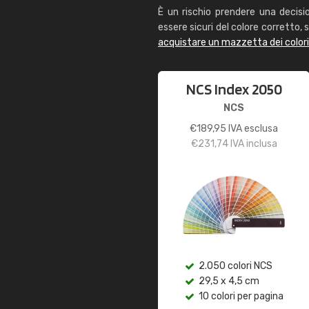
È un rischio prendere una decisi
essere sicuri del colore corretto, s
acquistare un mazzetta dei color
NCS Index 2050
NCS
€
189,95
IVA esclusa
€
231,74
IVA inclusa
2.050 colori NCS
29,5 x 4,5 cm
10 colori per pagina