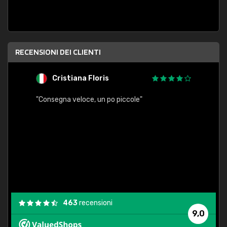
RECENSIONI DEI CLIENTI
Cristiana Floris
M
"Consegna veloce, un po piccole"
"conse
esatt
463
recensioni
9,0