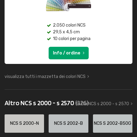
2.050 colori NCS
29,5 x 4,5 cm
10 colori per pagina
Info / ordine
visualizza tutti i mazzetta dei colori NCS
Altro NCS s 2000 - s 2570
(326)
tutto NCS s 2000 - s 2570
NCS S 2000-N
NCS S 2002-B
NCS S 2002-B50G