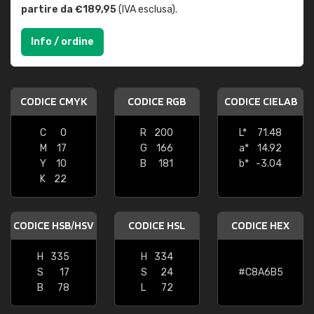
partire da €189,95
(IVA esclusa).
Info / ordine
CODICE CMYK
CODICE RGB
CODICE CIELAB
C
0
R
200
L*
71.48
M
17
G
166
a*
14.92
Y
10
B
181
b*
-3.04
K
22
CODICE HSB/HSV
CODICE HSL
CODICE HEX
H
335
H
334
S
17
S
24
#C8A6B5
B
78
L
72