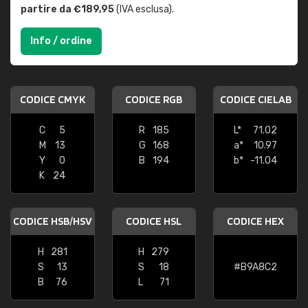
partire da €189,95
(IVA esclusa).
Info / ordine
CODICE CMYK
CODICE RGB
CODICE CIELAB
C
5
R
185
L*
71.02
M
13
G
168
a*
10.97
Y
0
B
194
b*
-11.04
K
24
CODICE HSB/HSV
CODICE HSL
CODICE HEX
H
281
H
279
S
13
S
18
#B9A8C2
B
76
L
71