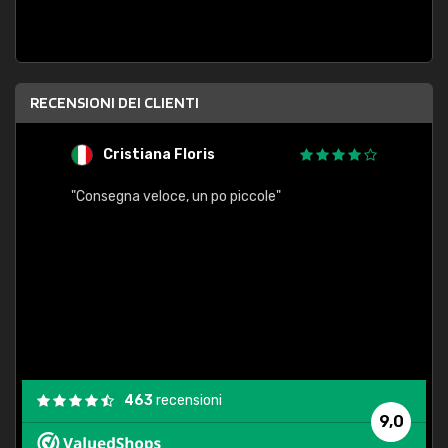
RECENSIONI DEI CLIENTI
Cristiana Floris
M
"Consegna veloce, un po piccole"
"conse
esatt
463
recensioni
9,0