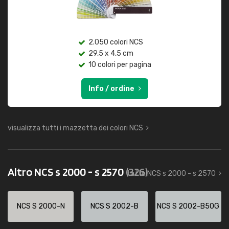
2.050 colori NCS
29,5 x 4,5 cm
10 colori per pagina
Info / ordine
visualizza tutti i mazzetta dei colori NCS
Altro NCS s 2000 - s 2570
(326)
tutto NCS s 2000 - s 2570
NCS S 2000-N
NCS S 2002-B
NCS S 2002-B50G