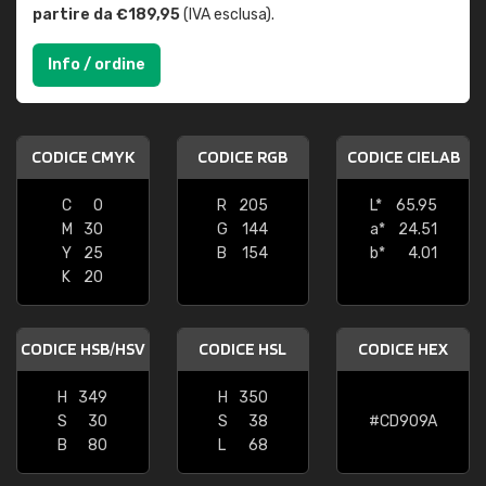
partire da €189,95
(IVA esclusa).
Info / ordine
CODICE CMYK
CODICE RGB
CODICE CIELAB
C
0
R
205
L*
65.95
M
30
G
144
a*
24.51
Y
25
B
154
b*
4.01
K
20
CODICE HSB/HSV
CODICE HSL
CODICE HEX
H
349
H
350
S
30
S
38
#CD909A
B
80
L
68