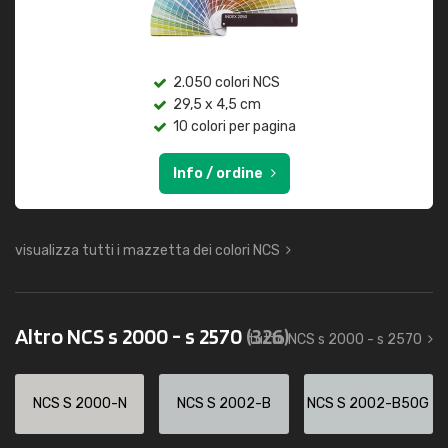
2.050 colori NCS
29,5 x 4,5 cm
10 colori per pagina
Info / ordine
visualizza tutti i mazzetta dei colori NCS
Altro NCS s 2000 - s 2570
(326)
tutto NCS s 2000 - s 2570
NCS S 2000-N
NCS S 2002-B
NCS S 2002-B50G