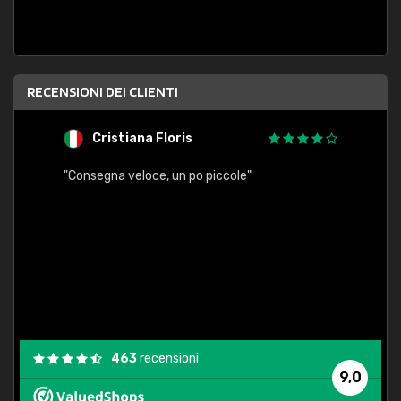
RECENSIONI DEI CLIENTI
Cristiana Floris
M
"Consegna veloce, un po piccole"
"conse
esatt
463
recensioni
9,0